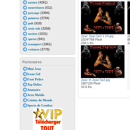
nature
(4261)
nourritures
(511)
paysage
(3394)
peintres
(3794)
pub
(918)
serie tele
(3258)
societe
(1531)
2pac 2pac7ja3 1 24 jpg
2
sports
(941)
1024*768 Pixel
8
159.1 Ko
1
transport
(1861)
voitures
(3778)
Partenaires
Mini Jeux
Icone Gif
Font Police
2pac th 2pac7ja3 jpg
160*120 Pixel
Top Delire
10.6 Ko
Annuaire
Actu Mobile
Cuisine du Monde
Sports de Combat