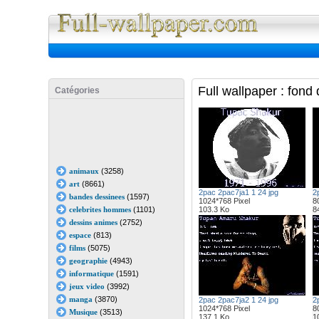
Full Wall
Full wallpaper : fon
Catégories
animaux
(3258)
art
(8661)
2pac 2pac7ja1 1 24 jpg
2
bandes dessinees
(1597)
1024*768 Pixel
8
celebrites hommes
(1101)
103.3 Ko
8
dessins animes
(2752)
espace
(813)
films
(5075)
geographie
(4943)
informatique
(1591)
jeux video
(3992)
manga
(3870)
2pac 2pac7ja2 1 24 jpg
2
1024*768 Pixel
8
Musique
(3513)
137.1 Ko
1