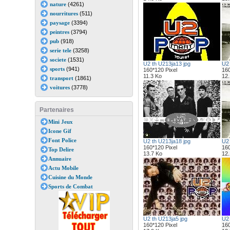
nature
(4261)
nourritures
(511)
paysage
(3394)
peintres
(3794)
pub
(918)
serie tele
(3258)
societe
(1531)
U2 th U213ja13 jpg
U2 
sports
(941)
160*120 Pixel
160
11.3 Ko
12.
transport
(1861)
voitures
(3778)
Partenaires
Mini Jeux
Icone Gif
Font Police
U2 th U213ja18 jpg
U2 
160*120 Pixel
160
Top Delire
13.7 Ko
12.
Annuaire
Actu Mobile
Cuisine du Monde
Sports de Combat
U2 th U213ja5 jpg
U2 
160*120 Pixel
160