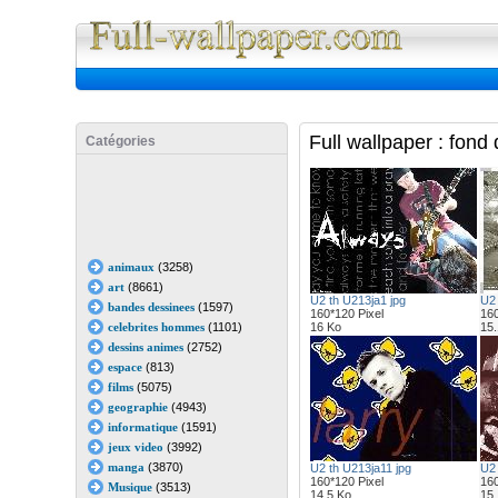
Full Wall
Full wallpaper : fon
Catégories
animaux
(3258)
art
(8661)
U2 th U213ja1 jpg
U2 
bandes dessinees
(1597)
160*120 Pixel
160
celebrites hommes
(1101)
16 Ko
15.
dessins animes
(2752)
espace
(813)
films
(5075)
geographie
(4943)
informatique
(1591)
jeux video
(3992)
manga
(3870)
U2 th U213ja11 jpg
U2 
160*120 Pixel
160
Musique
(3513)
14.5 Ko
15.