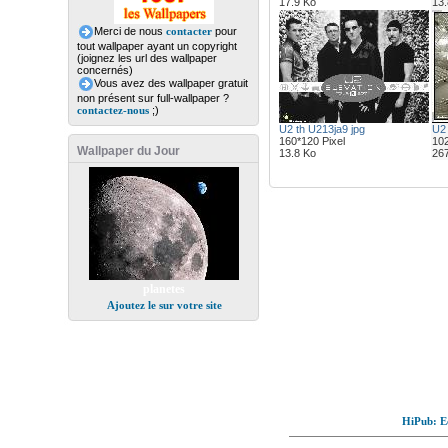
17.9 Ko
13.
Merci de nous
contacter
pour
tout wallpaper ayant un copyright
(joignez les url des wallpaper
concernés)
Vous avez des wallpaper gratuit
non présent sur full-wallpaper ?
contactez-nous
;)
U2 th U213ja9 jpg
U2 
160*120 Pixel
102
Wallpaper du Jour
13.8 Ko
26
planetes
Ajoutez le sur votre site
HiPub: Ec