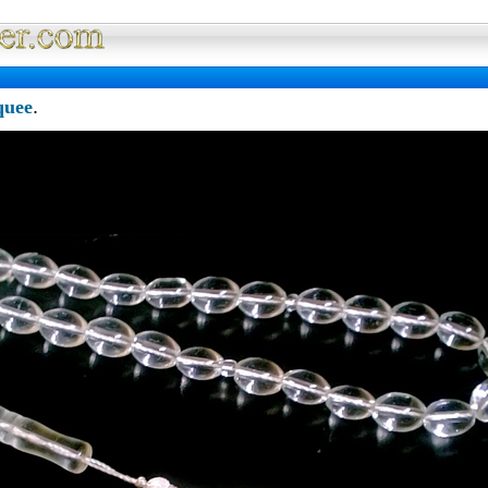
Full Wallpaper : La bibliotheque fond d'ec
quee
.