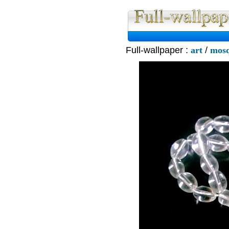
Full-wallpaper :
art
/
mos