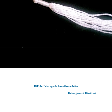
HiPub: Echange de bannières ciblées
© Full-wallpaper.com tous droits réservés,
Hébergement Hiwit.net