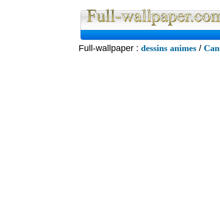
Full-wallpaper :
dessins animes
/
Can