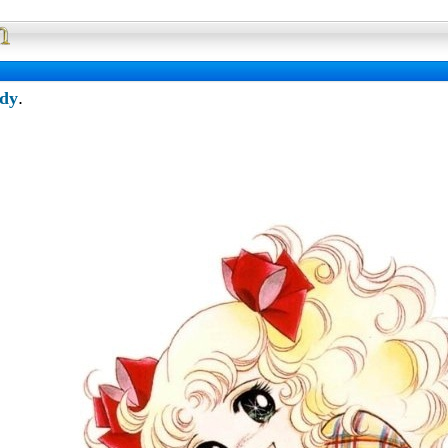
Full Wallpaper : La bibliotheque
dy
.