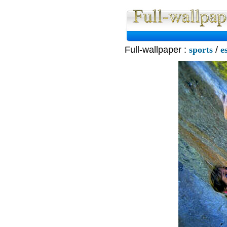
Full-wallpaper :
sports
/
e