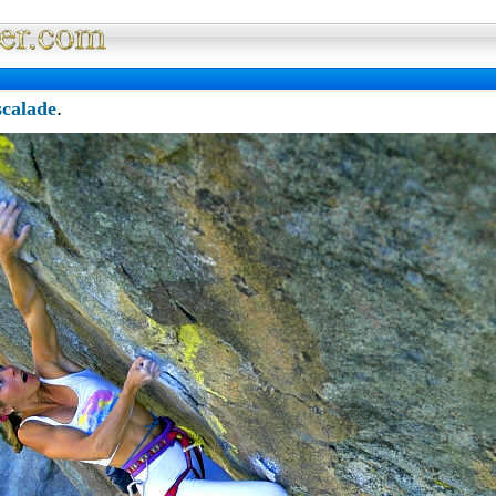
Full Wallpaper : La bibliotheque fond d'ec
scalade
.