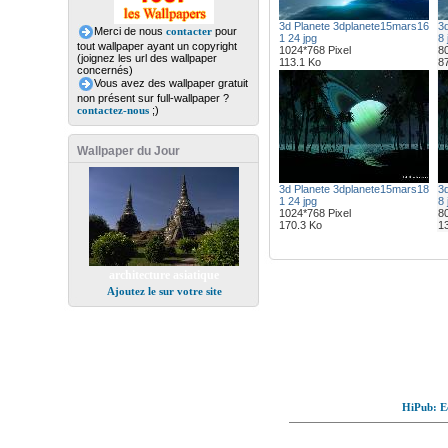
3d Planete 3dplanete15mars16
3
Merci de nous
contacter
pour
1 24 jpg
8 
tout wallpaper ayant un copyright
1024*768 Pixel
80
(joignez les url des wallpaper
113.1 Ko
8
concernés)
Vous avez des wallpaper gratuit
non présent sur full-wallpaper ?
contactez-nous
;)
Wallpaper du Jour
3d Planete 3dplanete15mars18
3
1 24 jpg
8 
1024*768 Pixel
80
170.3 Ko
1
architecture asiatique
Ajoutez le sur votre site
HiPub: Ec
© Full-wallpaper.com to