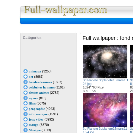
Full Wall
Full wallpaper : fond
Catégories
animaux
(3258)
art
(8661)
3d Planete 3dplanete15mars1 1
3
bandes dessinees
(1597)
24 jpg
8 
celebrites hommes
(1101)
1024*768 Pixel
80
309.1 Ko
2
dessins animes
(2752)
espace
(813)
films
(5075)
geographie
(4943)
informatique
(1591)
jeux video
(3992)
manga
(3870)
3d Planete 3dplanete15mars11
3
Musique
(3513)
1 24 jpg
8 