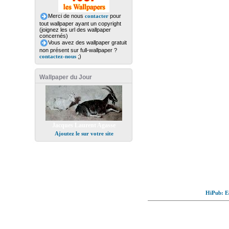
Merci de nous
contacter
pour
tout wallpaper ayant un copyright
(joignez les url des wallpaper
concernés)
Vous avez des wallpaper gratuit
non présent sur full-wallpaper ?
contactez-nous
;)
Wallpaper du Jour
Jacques Laurent Agasse
Ajoutez le sur votre site
HiPub: Ec
© Full-wallpaper.com to