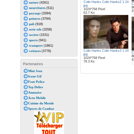
Colin Hanks Colin Hanks2 1 24
nature
(4261)
C
jpg
8
nourritures
(511)
1024*768 Pixel
3
63.7 Ko
paysage
(3394)
peintres
(3794)
pub
(918)
serie tele
(3258)
societe
(1531)
sports
(941)
transport
(1861)
Colin Hanks Colin Hanks3 1 24
voitures
(3778)
C
jpg
8
1024*768 Pixel
4
78.3 Ko
Partenaires
Mini Jeux
Icone Gif
Font Police
Top Delire
Annuaire
Actu Mobile
Cuisine du Monde
Sports de Combat