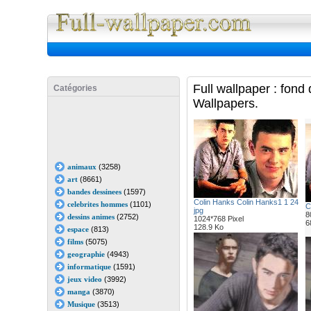
Full Wall
Full wallpaper : fon
Catégories
Wallpapers.
animaux
(3258)
art
(8661)
bandes dessinees
(1597)
Colin Hanks Colin Hanks1 1 24
celebrites hommes
(1101)
C
jpg
8
dessins animes
(2752)
1024*768 Pixel
6
128.9 Ko
espace
(813)
films
(5075)
geographie
(4943)
informatique
(1591)
jeux video
(3992)
manga
(3870)
Musique
(3513)