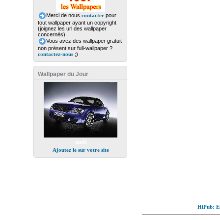
Merci de nous
contacter
pour
tout wallpaper ayant un copyright
(joignez les url des wallpaper
concernés)
Vous avez des wallpaper gratuit
non présent sur full-wallpaper ?
contactez-nous
;)
Wallpaper du Jour
audi
Ajoutez le sur votre site
HiPub: Ec