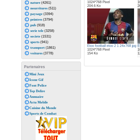
1024*768 Pixel
1
nature
(4261)
204.6 Ko
2
nourritures
(511)
paysage
(3394)
peintres
(3794)
pub
(918)
serie tele
(3258)
societe
(1531)
sports
(941)
Etoo football etoo 2 1 24x768 jpg
E
transport
(1861)
1024*768 Pixel
1
voitures
(3778)
154 Ko
1
Partenaires
Mini Jeux
Icone Gif
Font Police
Top Delire
Annuaire
Actu Mobile
Cuisine du Monde
Sports de Combat