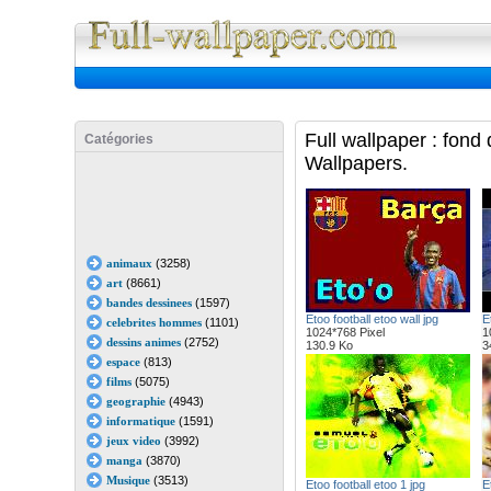
Full Wall
Full wallpaper : fond
Catégories
Wallpapers.
animaux
(3258)
art
(8661)
bandes dessinees
(1597)
Etoo football etoo wall jpg
E
celebrites hommes
(1101)
1024*768 Pixel
1
dessins animes
(2752)
130.9 Ko
3
espace
(813)
films
(5075)
geographie
(4943)
informatique
(1591)
jeux video
(3992)
manga
(3870)
Musique
(3513)
Etoo football etoo 1 jpg
E