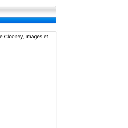
ran, Image et Wallpapers
ge Clooney, Images et