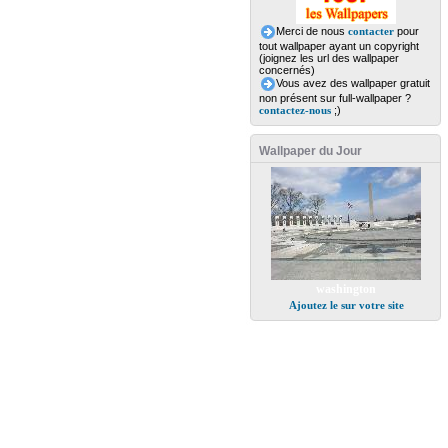
Merci de nous
contacter
pour
tout wallpaper ayant un copyright
(joignez les url des wallpaper
concernés)
Vous avez des wallpaper gratuit
non présent sur full-wallpaper ?
contactez-nous
;)
Wallpaper du Jour
washington
Ajoutez le sur votre site