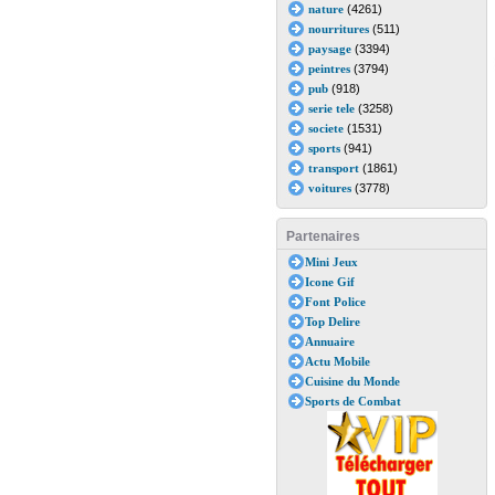
nature
(4261)
nourritures
(511)
paysage
(3394)
peintres
(3794)
pub
(918)
serie tele
(3258)
societe
(1531)
sports
(941)
transport
(1861)
voitures
(3778)
Partenaires
Mini Jeux
Icone Gif
Font Police
Top Delire
Annuaire
Actu Mobile
Cuisine du Monde
Sports de Combat