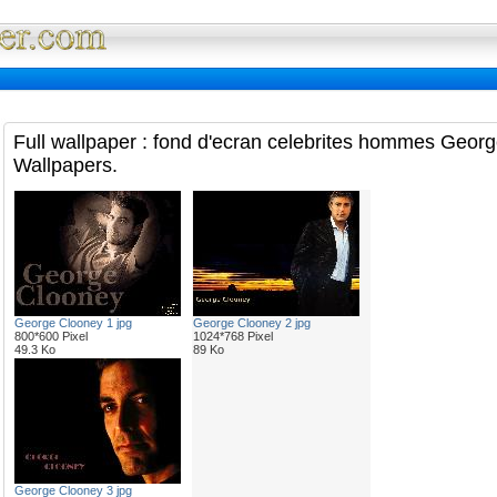
Full Wallpaper : La bibliotheque fond d'ec
Full wallpaper : fond d'ecran celebrites hommes Geor
Wallpapers.
George Clooney 1 jpg
George Clooney 2 jpg
800*600 Pixel
1024*768 Pixel
49.3 Ko
89 Ko
George Clooney 3 jpg