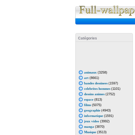
Catégories
animaux
(3258)
art
(8661)
bandes dessinees
(1597)
celebrites hommes
(1101)
dessins animes
(2752)
espace
(813)
films
(5075)
geographie
(4943)
informatique
(1591)
jeux video
(3992)
manga
(3870)
Musique
(3513)