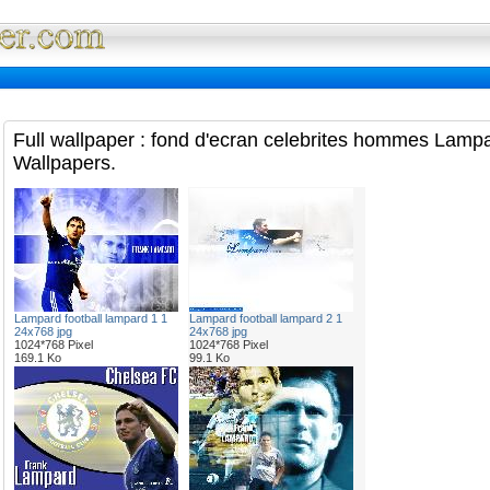
Full Wallpaper : La bibliotheque fond d'ec
Full wallpaper : fond d'ecran celebrites hommes Lampa
Wallpapers.
Lampard football lampard 1 1
Lampard football lampard 2 1
24x768 jpg
24x768 jpg
1024*768 Pixel
1024*768 Pixel
169.1 Ko
99.1 Ko