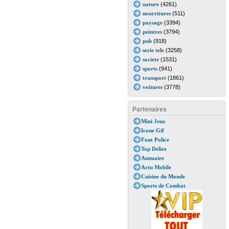
nature
(4261)
nourritures
(511)
paysage
(3394)
peintres
(3794)
pub
(918)
serie tele
(3258)
societe
(1531)
sports
(941)
transport
(1861)
voitures
(3778)
Partenaires
Mini Jeux
Icone Gif
Font Police
Top Delire
Annuaire
Actu Mobile
Cuisine du Monde
Sports de Combat