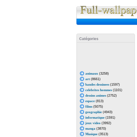
Catégories
animaux
(3258)
art
(8661)
bandes dessinees
(1597)
celebrites hommes
(1101)
dessins animes
(2752)
espace
(813)
films
(5075)
geographie
(4943)
informatique
(1591)
jeux video
(3992)
manga
(3870)
Musique
(3513)