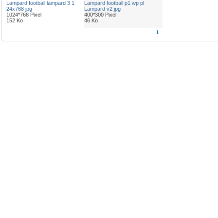
Lampard football lampard 3 1
Lampard football p1 wp pl
24x768 jpg
Lampard v2 jpg
1024*768 Pixel
400*300 Pixel
152 Ko
46 Ko
1