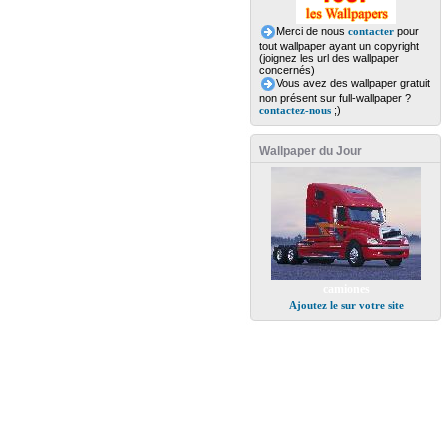
Merci de nous
contacter
pour
tout wallpaper ayant un copyright
(joignez les url des wallpaper
concernés)
Vous avez des wallpaper gratuit
non présent sur full-wallpaper ?
contactez-nous
;)
Wallpaper du Jour
camiones
Ajoutez le sur votre site