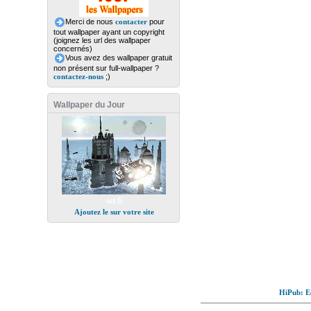
Merci de nous
contacter
pour
tout wallpaper ayant un copyright
(joignez les url des wallpaper
concernés)
Vous avez des wallpaper gratuit
non présent sur full-wallpaper ?
contactez-nous
;)
Wallpaper du Jour
sci fi
Ajoutez le sur votre site
HiPub: Ec