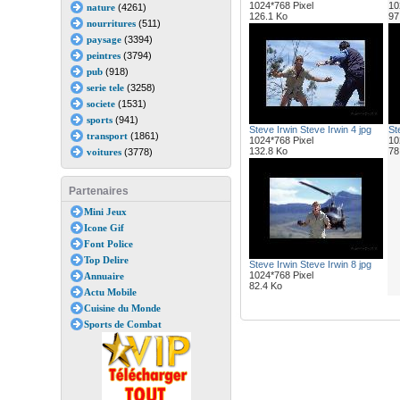
1024*768 Pixel
10
nature
(4261)
126.1 Ko
97
nourritures
(511)
paysage
(3394)
peintres
(3794)
pub
(918)
serie tele
(3258)
societe
(1531)
sports
(941)
Steve Irwin Steve Irwin 4 jpg
St
transport
(1861)
1024*768 Pixel
10
132.8 Ko
78
voitures
(3778)
Partenaires
Mini Jeux
Icone Gif
Font Police
Top Delire
Steve Irwin Steve Irwin 8 jpg
1024*768 Pixel
Annuaire
82.4 Ko
Actu Mobile
Cuisine du Monde
Sports de Combat