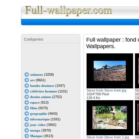
Full Wall
Full wallpaper : fond
Catégories
Wallpapers.
animaux
(3258)
art
(8661)
bandes dessinees
(1597)
Steve Irwin Steve Irwin jpg
St
celebrites hommes
(1101)
1024*768 Pixel
10
dessins animes
(2752)
128.4 Ko
13
espace
(813)
films
(5075)
geographie
(4943)
informatique
(1591)
jeux video
(3992)
manga
(3870)
Musique
(3513)
Steve Irwin Steve Irwin 2 jpg
St