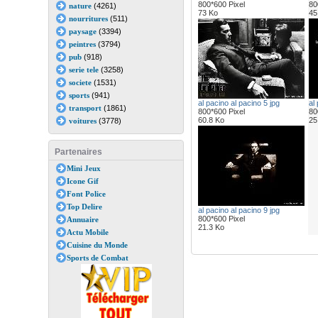
800*600 Pixel
80
nature
(4261)
73 Ko
45
nourritures
(511)
paysage
(3394)
peintres
(3794)
pub
(918)
serie tele
(3258)
societe
(1531)
sports
(941)
al pacino al pacino 5 jpg
al
transport
(1861)
800*600 Pixel
80
60.8 Ko
25
voitures
(3778)
Partenaires
Mini Jeux
Icone Gif
Font Police
Top Delire
al pacino al pacino 9 jpg
800*600 Pixel
Annuaire
21.3 Ko
Actu Mobile
Cuisine du Monde
Sports de Combat