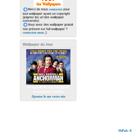
Merci de nous
contacter
pour
tout wallpaper ayant un copyright
(joignez les url des wallpaper
concernés)
Vous avez des wallpaper gratuit
non présent sur full-wallpaper ?
contactez-nous
;)
Wallpaper du Jour
la legende de ron burgundy
presentateur vedette
Ajoutez le sur votre site
HiPub: Ec