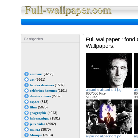
Full Wall
Full wallpaper : fond
Catégories
Wallpapers.
animaux
(3258)
art
(8661)
bandes dessinees
(1597)
al pacino al pacino 1 jpg
al
celebrites hommes
(1101)
800*600 Pixel
80
dessins animes
(2752)
51.8 Ko
39
espace
(813)
films
(5075)
geographie
(4943)
informatique
(1591)
jeux video
(3992)
manga
(3870)
Musique
(3513)
al pacino al pacino 3 jpg
al