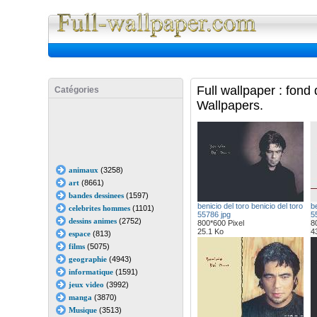
Full Wall
Full wallpaper : fond
Catégories
Wallpapers.
animaux
(3258)
art
(8661)
bandes dessinees
(1597)
benicio del toro benicio del toro
be
celebrites hommes
(1101)
55786 jpg
5
dessins animes
(2752)
800*600 Pixel
8
25.1 Ko
4
espace
(813)
films
(5075)
geographie
(4943)
informatique
(1591)
jeux video
(3992)
manga
(3870)
Musique
(3513)