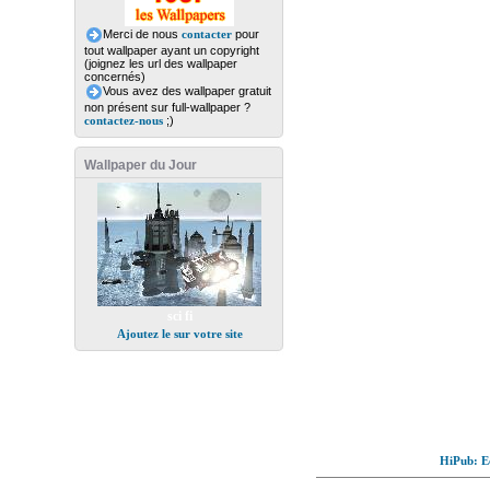
Merci de nous
contacter
pour
tout wallpaper ayant un copyright
(joignez les url des wallpaper
concernés)
Vous avez des wallpaper gratuit
non présent sur full-wallpaper ?
contactez-nous
;)
Wallpaper du Jour
sci fi
Ajoutez le sur votre site
HiPub: Ec