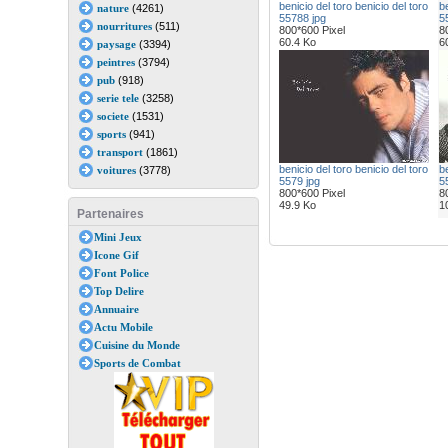
benicio del toro benicio del toro
be
nature
(4261)
55788 jpg
5
nourritures
(511)
800*600 Pixel
8
60.4 Ko
6
paysage
(3394)
peintres
(3794)
pub
(918)
serie tele
(3258)
societe
(1531)
sports
(941)
transport
(1861)
benicio del toro benicio del toro
be
voitures
(3778)
5579 jpg
5
800*600 Pixel
8
49.9 Ko
1
Partenaires
Mini Jeux
Icone Gif
Font Police
Top Delire
Annuaire
Actu Mobile
Cuisine du Monde
Sports de Combat