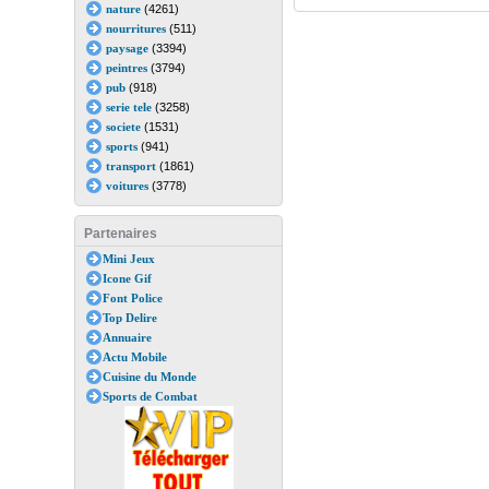
nature
(4261)
nourritures
(511)
paysage
(3394)
peintres
(3794)
pub
(918)
serie tele
(3258)
societe
(1531)
sports
(941)
transport
(1861)
voitures
(3778)
Partenaires
Mini Jeux
Icone Gif
Font Police
Top Delire
Annuaire
Actu Mobile
Cuisine du Monde
Sports de Combat