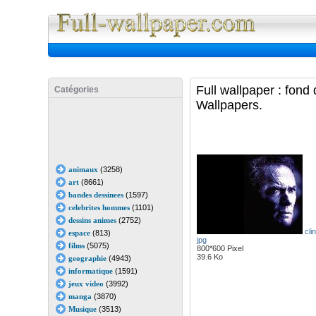
Full Wall
Full wallpaper : fond
Catégories
Wallpapers.
animaux
(3258)
art
(8661)
bandes dessinees
(1597)
celebrites hommes
(1101)
dessins animes
(2752)
cli
espace
(813)
jpg
films
(5075)
800*600 Pixel
39.6 Ko
geographie
(4943)
informatique
(1591)
jeux video
(3992)
manga
(3870)
Musique
(3513)