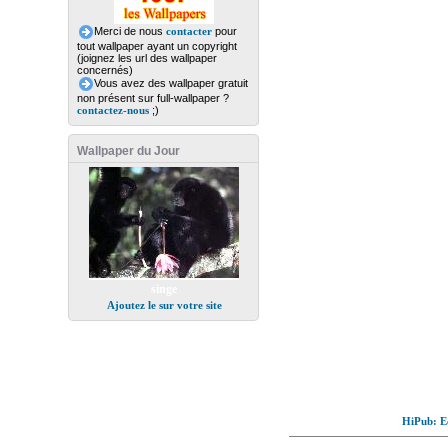
Merci de nous
contacter
pour
tout wallpaper ayant un copyright
(joignez les url des wallpaper
concernés)
Vous avez des wallpaper gratuit
non présent sur full-wallpaper ?
contactez-nous
;)
Wallpaper du Jour
singe
Ajoutez le sur votre site
HiPub: Ec