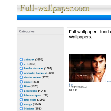
Full Wall
Full wallpaper : fond
Catégories
Wallpapers.
animaux
(3258)
art
(8661)
bandes dessinees
(1597)
celebrites hommes
(1101)
dessins animes
(2752)
enr
espace
(813)
jpg
films
(5075)
1024*768 Pixel
81.1 Ko
geographie
(4943)
informatique
(1591)
jeux video
(3992)
manga
(3870)
Musique
(3513)