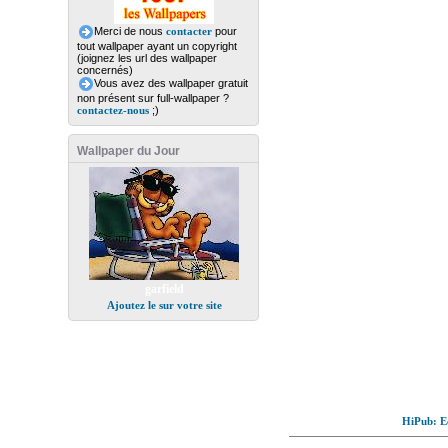
Merci de nous
contacter
pour
tout wallpaper ayant un copyright
(joignez les url des wallpaper
concernés)
Vous avez des wallpaper gratuit
non présent sur full-wallpaper ?
contactez-nous
;)
Wallpaper du Jour
garfield
Ajoutez le sur votre site
HiPub: Ec