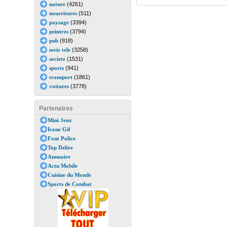
nature
(4261)
nourritures
(511)
paysage
(3394)
peintres
(3794)
pub
(918)
serie tele
(3258)
societe
(1531)
sports
(941)
transport
(1861)
voitures
(3778)
Partenaires
Mini Jeux
Icone Gif
Font Police
Top Delire
Annuaire
Actu Mobile
Cuisine du Monde
Sports de Combat