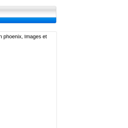
ran, Image et Wallpapers
in phoenix, Images et