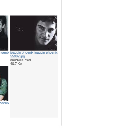
hoenix
joaquin phoenix joaquin phoenix
55982 jpg
800*600 Pixel
40.7 Ko
hoenix