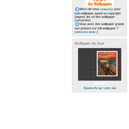
Merci de nous
contacter
pour
tout wallpaper ayant un copyright
(joignez les url des wallpaper
concernés)
Vous avez des wallpaper gratuit
non présent sur full-wallpaper ?
contactez-nous
;)
Wallpaper du Jour
munch
Ajoutez le sur votre site