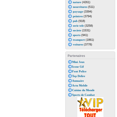
nature
(4261)
nourritures
(511)
paysage
(3394)
peintres
(3794)
pub
(918)
serie tele
(3258)
societe
(1531)
sports
(941)
transport
(1861)
voitures
(3778)
Partenaires
Mini Jeux
Icone Gif
Font Police
Top Delire
Annuaire
Actu Mobile
Cuisine du Monde
Sports de Combat