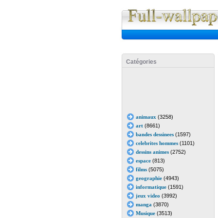
Catégories
animaux
(3258)
art
(8661)
bandes dessinees
(1597)
celebrites hommes
(1101)
dessins animes
(2752)
espace
(813)
films
(5075)
geographie
(4943)
informatique
(1591)
jeux video
(3992)
manga
(3870)
Musique
(3513)