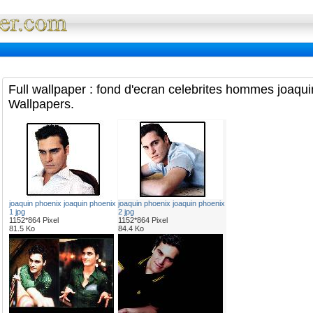
Full Wallpaper : La bibliotheque fond d'ec
Full wallpaper : fond d'ecran celebrites hommes joaqu
Wallpapers.
joaquin phoenix joaquin phoenix
joaquin phoenix joaquin phoenix
1 jpg
2 jpg
1152*864 Pixel
1152*864 Pixel
81.5 Ko
84.4 Ko