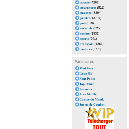
nature
(4261)
nourritures
(511)
paysage
(3394)
peintres
(3794)
pub
(918)
serie tele
(3258)
societe
(1531)
sports
(941)
transport
(1861)
voitures
(3778)
Partenaires
Mini Jeux
Icone Gif
Font Police
Top Delire
Annuaire
Actu Mobile
Cuisine du Monde
Sports de Combat