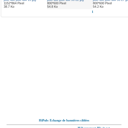
1152*864 Pixel
800*600 Pixel
800*600 Pixel
38.7 Ko
54.8 Ko
54.2 Ko
1
HiPub: Echange de bannières ciblées