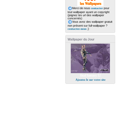
Merci de nous
contacter
pour
tout wallpaper ayant un copyright
(joignez les url des wallpaper
concernés)
Vous avez des wallpaper gratuit
non présent sur full-wallpaper ?
contactez-nous
;)
Wallpaper du Jour
final fantasy 12
Ajoutez le sur votre site