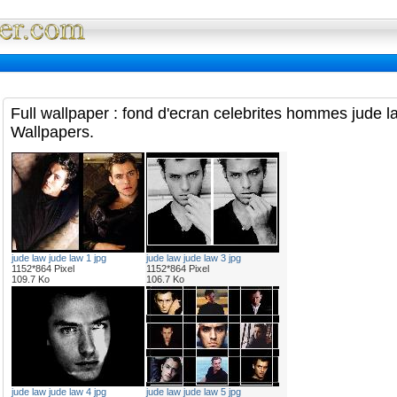
Full Wallpaper : La bibliotheque fond d'ec
Full wallpaper : fond d'ecran celebrites hommes jude l
Wallpapers.
jude law jude law 1 jpg
jude law jude law 3 jpg
1152*864 Pixel
1152*864 Pixel
109.7 Ko
106.7 Ko
jude law jude law 4 jpg
jude law jude law 5 jpg