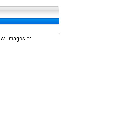
ran, Image et Wallpapers
aw, Images et