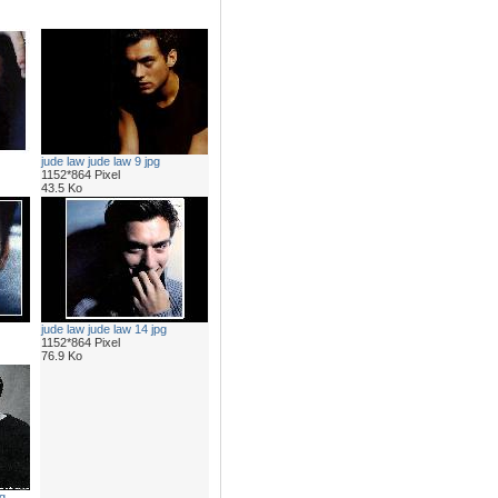
jude law jude law 9 jpg
1152*864 Pixel
43.5 Ko
jude law jude law 14 jpg
1152*864 Pixel
76.9 Ko
g