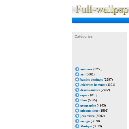
Catégories
animaux
(3258)
art
(8661)
bandes dessinees
(1597)
celebrites hommes
(1101)
dessins animes
(2752)
espace
(813)
films
(5075)
geographie
(4943)
informatique
(1591)
jeux video
(3992)
manga
(3870)
Musique
(3513)