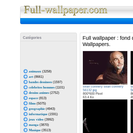
Full Wall
Full wallpaper : fon
Catégories
Wallpapers.
animaux
(3258)
art
(8661)
bandes dessinees
(1597)
sean connery sean connery
s
celebrites hommes
(1101)
56132 jpg
5
dessins animes
(2752)
800*600 Pixel
8
63.4 Ko
4
espace
(813)
films
(5075)
geographie
(4943)
informatique
(1591)
jeux video
(3992)
manga
(3870)
Musique
(3513)