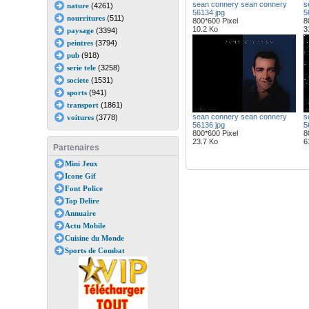
sean connery sean connery
s
nature
(4261)
56134 jpg
5
nourritures
(511)
800*600 Pixel
8
10.2 Ko
3
paysage
(3394)
peintres
(3794)
pub
(918)
serie tele
(3258)
societe
(1531)
sports
(941)
transport
(1861)
sean connery sean connery
s
voitures
(3778)
56136 jpg
5
800*600 Pixel
8
23.7 Ko
6
Partenaires
Mini Jeux
Icone Gif
Font Police
Top Delire
Annuaire
Actu Mobile
Cuisine du Monde
Sports de Combat