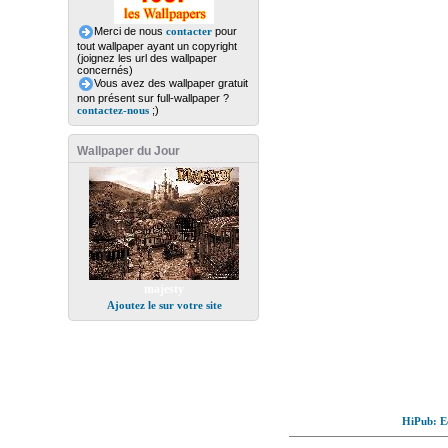
Merci de nous
contacter
pour
tout wallpaper ayant un copyright
(joignez les url des wallpaper
concernés)
Vous avez des wallpaper gratuit
non présent sur full-wallpaper ?
contactez-nous
;)
Wallpaper du Jour
majesty
Ajoutez le sur votre site
HiPub: Ec