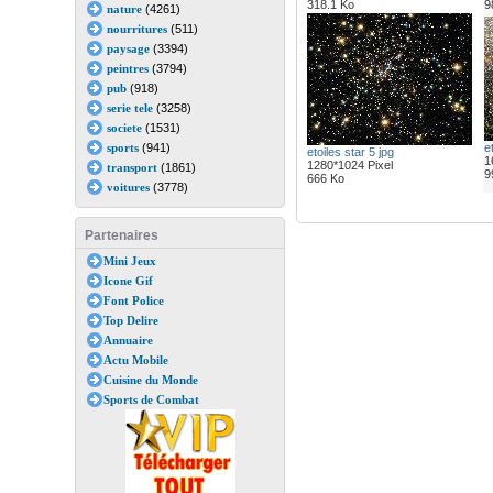
318.1 Ko
9
nature
(4261)
nourritures
(511)
paysage
(3394)
peintres
(3794)
pub
(918)
serie tele
(3258)
societe
(1531)
sports
(941)
e
etoiles star 5 jpg
1
1280*1024 Pixel
transport
(1861)
9
666 Ko
voitures
(3778)
Partenaires
Mini Jeux
Icone Gif
Font Police
Top Delire
Annuaire
Actu Mobile
Cuisine du Monde
Sports de Combat