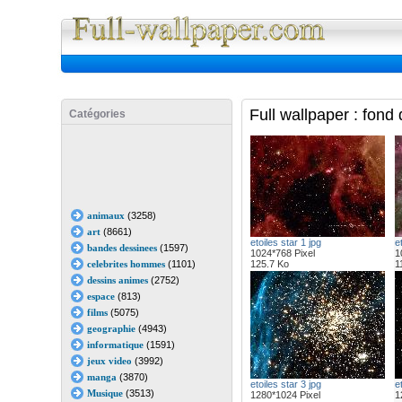
Full Wall
Full wallpaper : fond
Catégories
animaux
(3258)
art
(8661)
etoiles star 1 jpg
e
bandes dessinees
(1597)
1024*768 Pixel
1
celebrites hommes
(1101)
125.7 Ko
1
dessins animes
(2752)
espace
(813)
films
(5075)
geographie
(4943)
informatique
(1591)
jeux video
(3992)
manga
(3870)
etoiles star 3 jpg
e
Musique
(3513)
1280*1024 Pixel
1