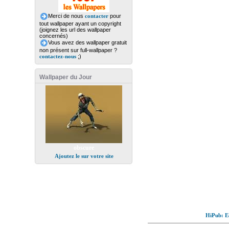
Merci de nous
contacter
pour
tout wallpaper ayant un copyright
(joignez les url des wallpaper
concernés)
Vous avez des wallpaper gratuit
non présent sur full-wallpaper ?
contactez-nous
;)
Wallpaper du Jour
obscure
Ajoutez le sur votre site
HiPub: Ec