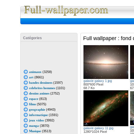
Full Wall
Full wallpaper : fond
Catégories
animaux
(3258)
art
(8661)
galaxie galaxy 1 jpg
ga
bandes dessinees
(1597)
800*600 Pixel
10
celebrites hommes
(1101)
68.7 Ko
67
dessins animes
(2752)
espace
(813)
films
(5075)
geographie
(4943)
informatique
(1591)
jeux video
(3992)
manga
(3870)
ga
galaxie galaxy 11 jpg
10
Musique
(3513)
1280*1024 Pixel