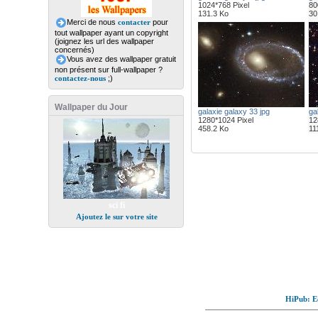
1024*768 Pixel
80
131.3 Ko
30
Merci de nous
contacter
pour
tout wallpaper ayant un copyright
(joignez les url des wallpaper
concernés)
Vous avez des wallpaper gratuit
non présent sur full-wallpaper ?
contactez-nous
;)
Wallpaper du Jour
galaxie galaxy 33 jpg
ga
1280*1024 Pixel
12
458.2 Ko
11
sci fi
Ajoutez le sur votre site
HiPub: Ec