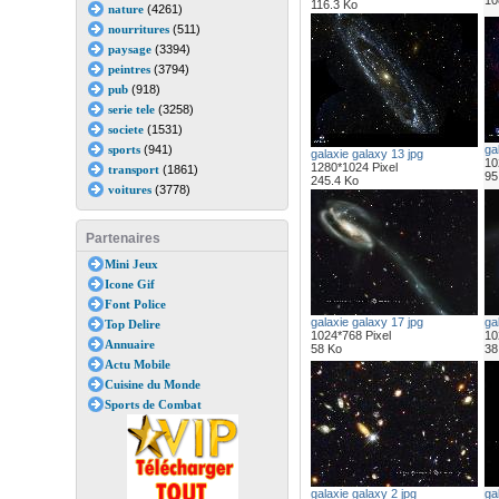
10
116.3 Ko
nature
(4261)
nourritures
(511)
paysage
(3394)
peintres
(3794)
pub
(918)
serie tele
(3258)
societe
(1531)
sports
(941)
ga
galaxie galaxy 13 jpg
10
1280*1024 Pixel
transport
(1861)
95
245.4 Ko
voitures
(3778)
Partenaires
Mini Jeux
Icone Gif
Font Police
galaxie galaxy 17 jpg
ga
Top Delire
1024*768 Pixel
10
Annuaire
58 Ko
38
Actu Mobile
Cuisine du Monde
Sports de Combat
galaxie galaxy 2 jpg
ga