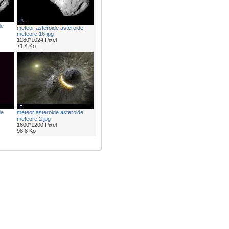
de
meteor asteroide asteroide
meteore 16 jpg
1280*1024 Pixel
71.4 Ko
de
meteor asteroide asteroide
meteore 2 jpg
1600*1200 Pixel
98.8 Ko