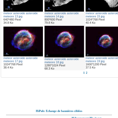
meteor asteroide asteroide
meteor asteroide asteroide
meteor asteroide asteroi
meteore 13 jpg
meteore 14 jpg
meteore 15 jpg
640*480 Pixel
800*600 Pixel
1024*768 Pixel
34.8 Ko
79.8 Ko
40.4 Ko
meteor asteroide asteroide
meteor asteroide asteroi
meteor asteroide asteroide
meteore 17 jpg
meteore 19 jpg
meteore 18 jpg
1024*768 Pixel
1600*1200 Pixel
1280*1024 Pixel
38.4 Ko
37.5 Ko
68.3 Ko
1
2
HiPub: Echange de bannières ciblées