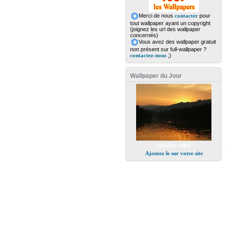
Merci de nous
contacter
pour
tout wallpaper ayant un copyright
(joignez les url des wallpaper
concernés)
Vous avez des wallpaper gratuit
non présent sur full-wallpaper ?
contactez-nous
;)
Wallpaper du Jour
coucher soleil
Ajoutez le sur votre site