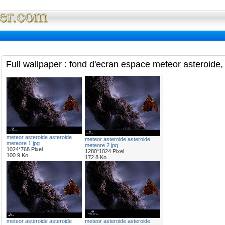
Full Wallpaper : La bibliotheque fond d'ec
Full wallpaper : fond d'ecran espace meteor asteroide
meteor asteroide asteroide
meteor asteroide asteroide
meteore 1 jpg
meteore 2 jpg
1024*768 Pixel
1280*1024 Pixel
100.9 Ko
172.8 Ko
meteor asteroide asteroide
meteor asteroide asteroide