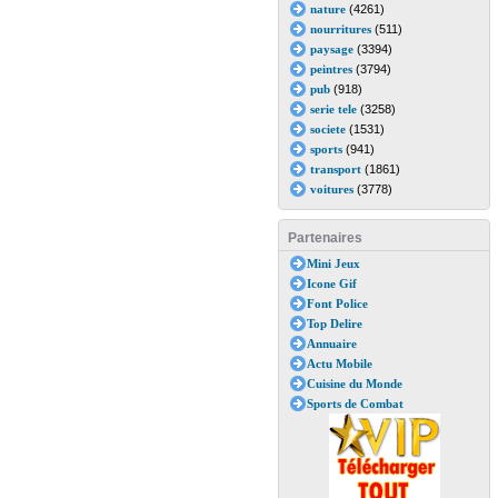
nature
(4261)
nourritures
(511)
paysage
(3394)
peintres
(3794)
pub
(918)
serie tele
(3258)
societe
(1531)
sports
(941)
transport
(1861)
voitures
(3778)
Partenaires
Mini Jeux
Icone Gif
Font Police
Top Delire
Annuaire
Actu Mobile
Cuisine du Monde
Sports de Combat