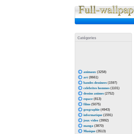
Catégories
animaux
(3258)
art
(8661)
bandes dessinees
(1597)
celebrites hommes
(1101)
dessins animes
(2752)
espace
(813)
films
(5075)
geographie
(4943)
informatique
(1591)
jeux video
(3992)
manga
(3870)
Musique
(3513)