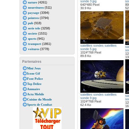
sonde 3 jpg
so
nature
(4261)
640*480 Pixel
80
nourritures
(511)
30.9 Ko
52
paysage
(3394)
peintres
(3794)
pub
(918)
serie tele
(3258)
societe
(1531)
sports
(941)
transport
(1861)
satellites sondes satellites
sat
voitures
(3778)
sonde 5 jpg
so
1024*768 Pixel
12
89.8 Ko
13
Partenaires
Mini Jeux
Icone Gif
Font Police
Top Delire
Annuaire
Actu Mobile
satellites sondes satellites
sat
sonde 9 jpg
so
Cuisine du Monde
1024*768 Pixel
12
Sports de Combat
62.4 Ko
16