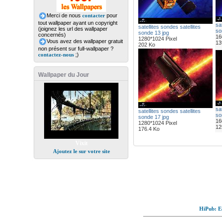
Merci de nous
contacter
pour
tout wallpaper ayant un copyright
sat
satellites sondes satellites
(joignez les url des wallpaper
so
sonde 13 jpg
concernés)
16
1280*1024 Pixel
Vous avez des wallpaper gratuit
13
202 Ko
non présent sur full-wallpaper ?
contactez-nous
;)
Wallpaper du Jour
sat
satellites sondes satellites
so
sonde 17 jpg
16
1280*1024 Pixel
12
176.4 Ko
Vixit
Ajoutez le sur votre site
HiPub: Ec