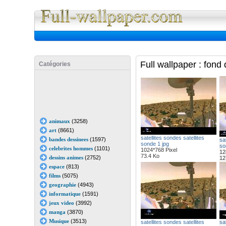
Full Wall
Full wallpaper : fond
Catégories
animaux
(3258)
art
(8661)
satellites sondes satellites
bandes dessinees
(1597)
sat
sonde 1 jpg
so
celebrites hommes
(1101)
1024*768 Pixel
12
73.4 Ko
dessins animes
(2752)
12
espace
(813)
films
(5075)
geographie
(4943)
informatique
(1591)
jeux video
(3992)
manga
(3870)
Musique
(3513)
satellites sondes satellites
sat