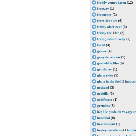
freddy contre jason
(12)
freeway
(1)
frequency
(2)
frere des ours
(6)
friday after next
(3)
friday the 13th
(3)
from justin to kelly
(4)
furtif
(4)
gamer
(4)
gang de requins
(9)
garfield le film
(6)
get shorty
(1)
ghost rider
(9)
ghost in the shell 2 innoce
godsend
(3)
godzilla
(3)
goldfinger
(1)
gremlins
(5)
h2g2 le guide du voyageur
hannibal
(8)
harcelement
(1)
harley davidson et l homm