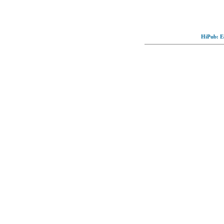
HiPub: Ec
© Full-wallpaper.com to