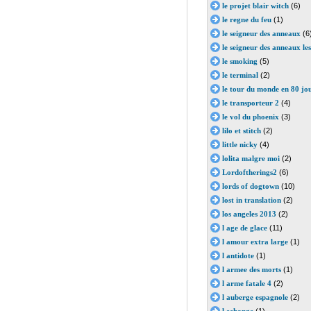
le projet blair witch
(6)
le regne du feu
(1)
le seigneur des anneaux
(6
le seigneur des anneaux le
le smoking
(5)
le terminal
(2)
le tour du monde en 80 jo
le transporteur 2
(4)
le vol du phoenix
(3)
lilo et stitch
(2)
little nicky
(4)
lolita malgre moi
(2)
Lordoftherings2
(6)
lords of dogtown
(10)
lost in translation
(2)
los angeles 2013
(2)
l age de glace
(11)
l amour extra large
(1)
l antidote
(1)
l armee des morts
(1)
l arme fatale 4
(2)
l auberge espagnole
(2)