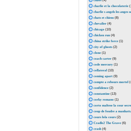
chaos
(4)
charlie et la chocolaterie
(
charlie s angels les anges 
chats et chiens
(8)
chevalier
(4)
chicago
(10)
chicken run
(4)
china strike force
(1)
city of ghosts
(2)
clone
(1)
coach carter
(9)
code mercury
(1)
collateral
(10)
coming apart
(9)
compte a rebours mortel
(
confidence
(2)
constantine
(13)
corky romano
(1)
corto maltese la cour secr
coup de foudre a manhatt
cours lola cours
(2)
Cradle2 The Grave
(6)
crash
(4)