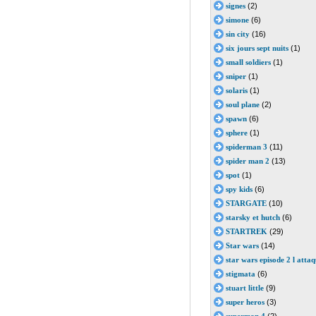
signes
(2)
simone
(6)
sin city
(16)
six jours sept nuits
(1)
small soldiers
(1)
sniper
(1)
solaris
(1)
soul plane
(2)
spawn
(6)
sphere
(1)
spiderman 3
(11)
spider man 2
(13)
spot
(1)
spy kids
(6)
STARGATE
(10)
starsky et hutch
(6)
STARTREK
(29)
Star wars
(14)
star wars episode 2 l attaq
stigmata
(6)
stuart little
(9)
super heros
(3)