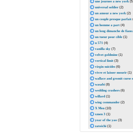
une journee a new york
(5
universal soldier
(2)
un amour a new york
(2)
un couple presque parfait
un homme a part
(4)
un long dimanche de fianca
un tueur pour cible
(1)
u 571
(4)
vanilla sky
(7)
velvet goldmine
(1)
vertical limit
(3)
virgin suicides
(6)
vivre et laisser mourir
(1)
wallace and gromit curse o
wasabi
(8)
wedding crashers
(6)
willard
(1)
wing commander
(2)
X Men
(10)
xmen 3
(1)
year of the yao
(3)
zatoichi
(1)