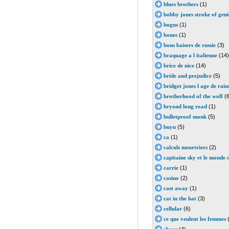
blues brothers
(1)
bobby jones stroke of geni
bogus
(1)
bones
(1)
bons baisers de russie
(3)
braquage a l italienne
(14)
brice de nice
(14)
bride and prejudice
(5)
bridget jones l age de rais
brotherhood of the wolf
(6
bryond long road
(1)
bulletproof monk
(5)
buyu
(5)
ca
(1)
calculs meurtriers
(2)
capitaine sky et le monde
carrie
(1)
casino
(2)
cast away
(1)
cat in the hat
(3)
cellular
(6)
ce que veulent les femmes
(