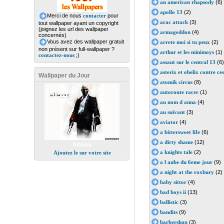
an american rhapsody
(6)
apollo 13
(2)
Merci de nous
contacter
pour
arac attack
(3)
tout wallpaper ayant un copyright
(joignez les url des wallpaper
armageddon
(4)
concernés)
Vous avez des wallpaper gratuit
arrete moi si tu peux
(2)
non présent sur full-wallpaper ?
arthur et les minimoys
(1)
contactez-nous
;)
assaut sur le central 13
(6)
asterix et obelix contre ce
Wallpaper du Jour
atomik circus
(8)
autoroute racer
(1)
au nom d anna
(4)
au suivant
(3)
aviator
(4)
a bittersweet life
(6)
a dirty shame
(12)
hitman
a knights tale
(2)
Ajoutez le sur votre site
a l aube du 6eme jour
(9)
a night at the roxbury
(2)
baby sittor
(4)
bad boys ii
(13)
ballistic
(3)
bandits
(9)
barbershop
(3)