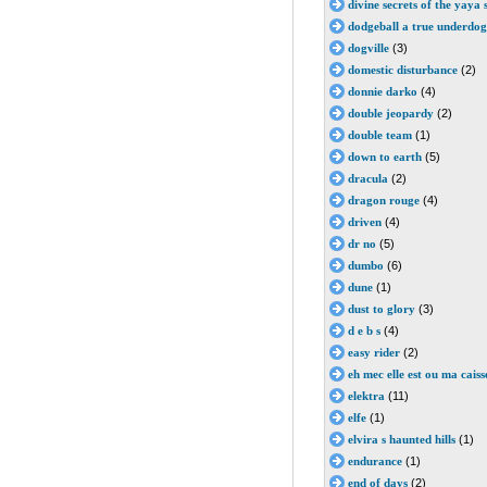
divine secrets of the yaya 
dodgeball a true underdog
dogville
(3)
domestic disturbance
(2)
donnie darko
(4)
double jeopardy
(2)
double team
(1)
down to earth
(5)
dracula
(2)
dragon rouge
(4)
driven
(4)
dr no
(5)
dumbo
(6)
dune
(1)
dust to glory
(3)
d e b s
(4)
easy rider
(2)
eh mec elle est ou ma caiss
elektra
(11)
elfe
(1)
elvira s haunted hills
(1)
endurance
(1)
end of days
(2)