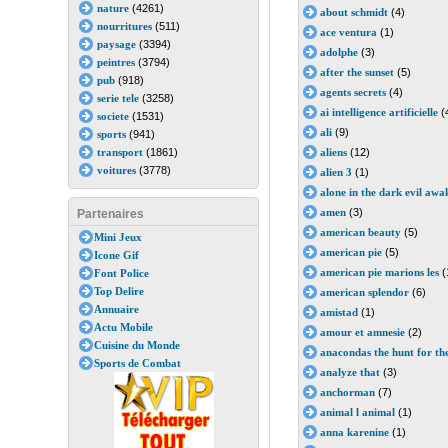
nature
(4261)
about schmidt
(4)
nourritures
(511)
ace ventura
(1)
paysage
(3394)
adolphe
(3)
peintres
(3794)
after the sunset
(5)
pub
(918)
agents secrets
(4)
serie tele
(3258)
ai intelligence artificielle
(
societe
(1531)
ali
(9)
sports
(941)
transport
(1861)
aliens
(12)
voitures
(3778)
alien 3
(1)
alone in the dark evil awa
amen
(3)
Partenaires
american beauty
(5)
Mini Jeux
american pie
(5)
Icone Gif
american pie marions les
(
Font Police
Top Delire
american splendor
(6)
Annuaire
amistad
(1)
Actu Mobile
amour et amnesie
(2)
Cuisine du Monde
anacondas the hunt for th
Sports de Combat
analyze that
(3)
anchorman
(7)
animal l animal
(1)
anna karenine
(1)