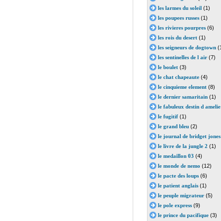
les larmes du soleil
(1)
les poupees russes
(1)
les rivieres pourpres
(6)
les rois du desert
(1)
les seigneurs de dogtown
(
les sentinelles de l air
(7)
le boulet
(3)
le chat chapeaute
(4)
le cinquieme element
(8)
le dernier samaritain
(1)
le fabuleux destin d ameli
le fugitif
(1)
le grand bleu
(2)
le journal de bridget jones
le livre de la jungle 2
(1)
le medaillon 03
(4)
le monde de nemo
(12)
le pacte des loups
(6)
le patient anglais
(1)
le peuple migrateur
(5)
le pole express
(9)
le prince du pacifique
(3)