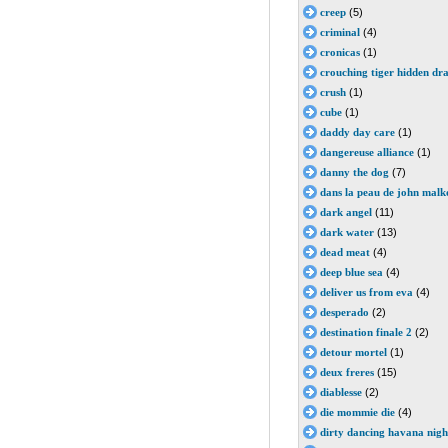
creep
(5)
criminal
(4)
cronicas
(1)
crouching tiger hidden dr
crush
(1)
cube
(1)
daddy day care
(1)
dangereuse alliance
(1)
danny the dog
(7)
dans la peau de john malk
dark angel
(11)
dark water
(13)
dead meat
(4)
deep blue sea
(4)
deliver us from eva
(4)
desperado
(2)
destination finale 2
(2)
detour mortel
(1)
deux freres
(15)
diablesse
(2)
die mommie die
(4)
dirty dancing havana nigh