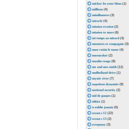
mickey les yeux bleus
(1)
millions
(4)
mindhunters
(3)
miracle
(4)
mission evasion
(2)
mission to mars
(6)
mi temps au mitard
(3)
monstres et compagnie
(3)
mon voisin le tueur
(4)
moonraker
(2)
moulin rouge
(8)
mr and mrs smith
(12)
mulholland drive
(1)
mystic river
(7)
napoleon dynamite
(8)
national security
(2)
nid de guepes
(1)
nikita
(1)
n oublie jamais
(6)
ocean s 12
(22)
ocean s 13
(2)
octopussy
(3)