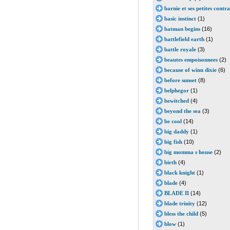
barnie et ses petites contra
basic instinct
(1)
batman begins
(16)
battlefield earth
(1)
battle royale
(3)
beautes empoisonnees
(2)
because of winn dixie
(6)
before sunset
(8)
belphegor
(1)
bewitched
(4)
beyond the sea
(3)
be cool
(14)
big daddy
(1)
big fish
(10)
big momma s house
(2)
birth
(4)
black knight
(1)
blade
(4)
BLADE II
(14)
blade trinity
(12)
bless the child
(5)
blow
(1)