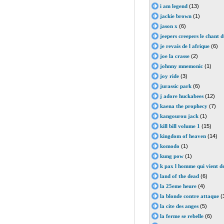
i am legend
(13)
jackie brown
(1)
jason x
(6)
jeepers creepers le chant d
je revais de l afrique
(6)
joe la crasse
(2)
johnny mnemonic
(1)
joy ride
(3)
jurassic park
(6)
j adore huckabees
(12)
kaena the prophecy
(7)
kangourou jack
(1)
kill bill volume 1
(15)
kingdom of heaven
(14)
komodo
(1)
kung pow
(1)
k pax l homme qui vient de
land of the dead
(6)
la 25eme heure
(4)
la blonde contre attaque
(
la cite des anges
(5)
la ferme se rebelle
(6)