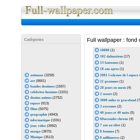
Full Wall
Full wallpaper : fond
Catégories
10000
(1)
102 dalmatiens
(17)
13 fantomes
(1)
18 ans apres
(1)
animaux
(3258)
2001 l odyssee de l espace
art
(8661)
21 grammes
(1)
bandes dessinees
(1597)
28 jours en sursis
(4)
celebrites hommes
(1101)
2 soeurs
(2)
dessins animes
(2752)
3000 miles to graceland
(7
espace
(813)
3 extremes
(2)
films
(5075)
40 jours et 40 nuits
(5)
geographie
(4943)
60secondes chrono
(4)
informatique
(1591)
7 ans au tibet
(1)
jeux video
(3992)
manga
(3870)
8 femmes
(7)
Musique
(3513)
8 millimetres
(2)