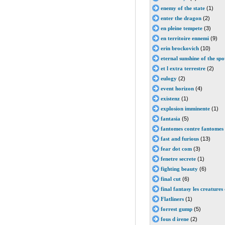
enemy of the state
(1)
enter the dragon
(2)
en pleine tempete
(3)
en territoire ennemi
(9)
erin brockovich
(10)
eternal sunshine of the spo
et l extra terrestre
(2)
eulogy
(2)
event horizon
(4)
existenz
(1)
explosion imminente
(1)
fantasia
(5)
fantomes contre fantomes
fast and furious
(13)
fear dot com
(3)
fenetre secrete
(1)
fighting beauty
(6)
final cut
(6)
final fantasy les creatures 
Flatliners
(1)
forrest gump
(5)
fous d irene
(2)