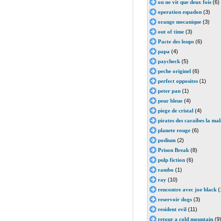
on ne vit que deux fois
(6)
operation espadon
(3)
orange mecanique
(3)
out of time
(3)
Pacte des loups
(6)
papa
(4)
paycheck
(5)
peche originel
(6)
perfect opposites
(1)
peter pan
(1)
peur bleue
(4)
piege de cristal
(4)
pirates des caraibes la mal
planete rouge
(6)
podium
(2)
Prison Break
(8)
pulp fiction
(6)
rambo
(1)
ray
(10)
rencontre avec joe black
(
reservoir dogs
(3)
resident evil
(11)
retour a cold mountain
(9