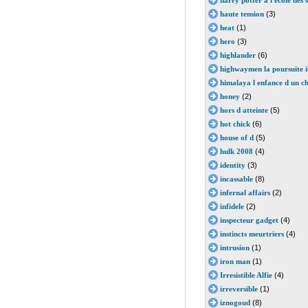
harry potter a l ecole des 
haute tension
(3)
heat
(1)
hero
(3)
highlander
(6)
highwaymen la poursuite i
himalaya l enfance d un c
honey
(2)
hors d atteinte
(5)
hot chick
(6)
house of d
(5)
hulk 2008
(4)
identity
(3)
incassable
(8)
infernal affairs
(2)
infidele
(2)
inspecteur gadget
(4)
instincts meurtriers
(4)
intrusion
(1)
iron man
(1)
Irresistible Alfie
(4)
irreversible
(1)
iznogoud
(8)