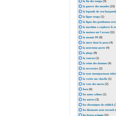
la fin des temps
(3)
la guerre des mondes
(15)
la legende de ron burgund
la ligne rouge
(1)
la ligue des gentlemen ext
la machine a explorer le t
la maison sur l ocean
(11)
la momie 99
(8)
la mort dans la peau
(4)
la neuvieme porte
(4)
la plage
(8)
la rancon
(1)
la reine des damnes
(4)
la secretaire
(2)
la tour montparnasse infe
la verite sur charlie
(1)
la voix des morts
(2)
leon
(6)
les ames calines
(1)
les autres
(3)
les chroniques de riddick
(
les diamants sont eternels
(
les freres grimm
(11)