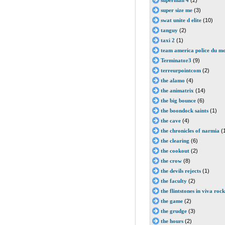
superman 4
(2)
super size me
(3)
swat unite d elite
(10)
tanguy
(2)
taxi 2
(1)
team america police du m
Terminator3
(9)
terreurpointcom
(2)
the alamo
(4)
the animatrix
(14)
the big bounce
(6)
the boondock saints
(1)
the cave
(4)
the chronicles of narmia
(
the clearing
(6)
the cookout
(2)
the crow
(8)
the devils rejects
(1)
the faculty
(2)
the flintstones in viva roc
the game
(2)
the grudge
(3)
the hours
(2)