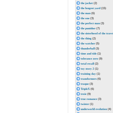
the jacket
(2)
the longest yard
(15)
the man
(6)
the one
(3)
the perfect man
(3)
the punisher
(7)
the sisterhood of the trave
the thing
(2)
the watcher
(5)
thunderball
(3)
time and tide
(1)
tolerance zero
(9)
total recall
(2)
toy story 2
(1)
training day
(1)
transformers
(6)
traque
(3)
TripleX
(6)
troie
(9)
true romance
(3)
twister
(1)
underworld evolution
(4)