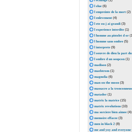
l echange
(1)
l elue
(6)
l empreinte de la mort
(2)
l enlevement
(4)
l ete ou j ai grandi
(3)
l experience interdite
(1)
l homme au pistolet d or
(
l homme sans ombre
(5)
l interprete
(9)
l oeuvre de dieu la part du
l ombre d un soupcon
(1)
madison
(2)
maelstrom
(1)
magnolia
(6)
man on the moon
(3)
massacre a la tronconneu
matador
(1)
matrix la matrice
(15)
matrix revolutions
(10)
ma sorciere bien aimee
(4)
memoire effacee
(3)
men in black 2
(8)
me and yoy and everyone