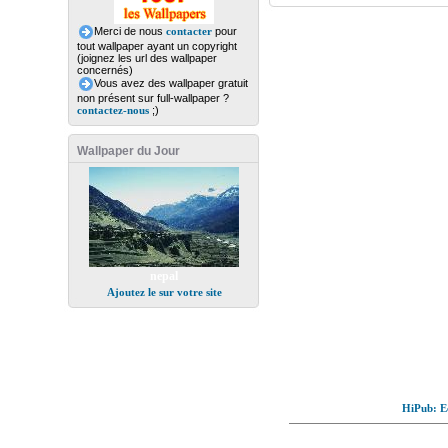
Merci de nous
contacter
pour
tout wallpaper ayant un copyright
(joignez les url des wallpaper
concernés)
Vous avez des wallpaper gratuit
non présent sur full-wallpaper ?
contactez-nous
;)
Wallpaper du Jour
nepal
Ajoutez le sur votre site
HiPub: Ec
© Full-wallpaper.com to