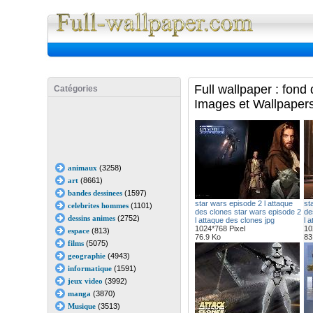
Full Wall
Full wallpaper : fond
Catégories
Images et Wallpapers
animaux
(3258)
art
(8661)
bandes dessinees
(1597)
star wars episode 2 l attaque
st
celebrites hommes
(1101)
des clones star wars episode 2
de
dessins animes
(2752)
l attaque des clones jpg
l 
1024*768 Pixel
10
espace
(813)
76.9 Ko
83
films
(5075)
geographie
(4943)
informatique
(1591)
jeux video
(3992)
manga
(3870)
Musique
(3513)