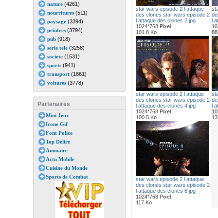
nature
(4261)
star wars episode 2 l attaque
st
nourritures
(511)
des clones star wars episode 2
de
l attaque des clones 2 jpg
l 
paysage
(3394)
1024*768 Pixel
10
peintres
(3794)
101.8 Ko
88
pub
(918)
serie tele
(3258)
societe
(1531)
sports
(941)
transport
(1861)
voitures
(3778)
star wars episode 2 l attaque
st
des clones star wars episode 2
de
Partenaires
l attaque des clones 4 jpg
l 
1024*768 Pixel
10
Mini Jeux
100.5 Ko
13
Icone Gif
Font Police
Top Delire
Annuaire
Actu Mobile
Cuisine du Monde
Sports de Combat
star wars episode 2 l attaque
des clones star wars episode 2
l attaque des clones 8 jpg
1024*768 Pixel
117 Ko