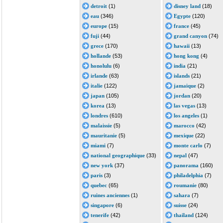
detroit
(1)
disney land
(18)
eau
(346)
Egypte
(120)
europe
(15)
france
(45)
fuji
(44)
grand canyon
(74)
grece
(170)
hawaii
(13)
hollande
(53)
hong kong
(4)
honolulu
(6)
india
(21)
irlande
(63)
islands
(21)
italie
(122)
jamaique
(2)
japan
(105)
jordan
(20)
korea
(13)
las vegas
(13)
londres
(610)
los angeles
(1)
malaissie
(5)
marocco
(42)
mauritanie
(5)
mexique
(22)
miami
(7)
monte carlo
(7)
national geographique
(33)
nepal
(47)
new york
(37)
panorama
(160)
paris
(3)
philadelphia
(7)
quebec
(65)
roumanie
(80)
ruines anciennes
(1)
sahara
(7)
singapore
(6)
suisse
(24)
tenerife
(42)
thailand
(124)