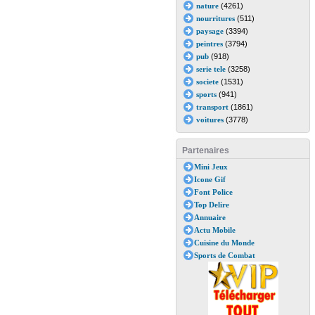
nature
(4261)
nourritures
(511)
paysage
(3394)
peintres
(3794)
pub
(918)
serie tele
(3258)
societe
(1531)
sports
(941)
transport
(1861)
voitures
(3778)
Partenaires
Mini Jeux
Icone Gif
Font Police
Top Delire
Annuaire
Actu Mobile
Cuisine du Monde
Sports de Combat