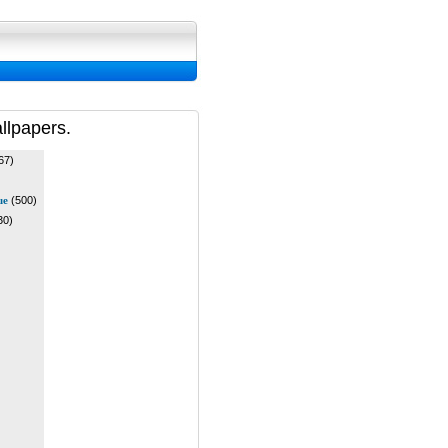
ran, Image et Wallpapers
llpapers.
67)
ue
(500)
30)