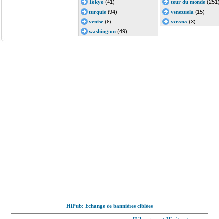
Tokyo
(41)
tour du monde
(251
turquie
(94)
venezuela
(15)
venise
(8)
verona
(3)
washington
(49)
HiPub: Echange de bannières ciblées