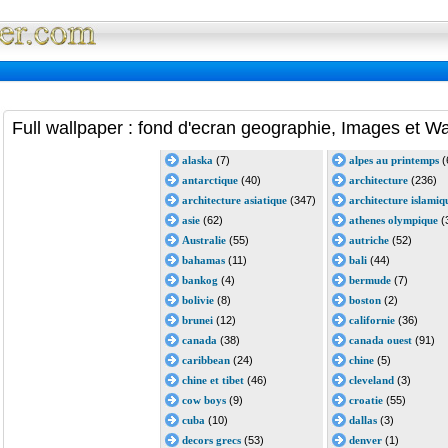
Full Wallpaper : La bibliotheque fond d'ec
Full wallpaper : fond d'ecran geographie, Images et Wa
alaska
(7)
alpes au printemps
(
antarctique
(40)
architecture
(236)
architecture asiatique
(347)
architecture islamiq
asie
(62)
athenes olympique
(
Australie
(55)
autriche
(52)
bahamas
(11)
bali
(44)
bankog
(4)
bermude
(7)
bolivie
(8)
boston
(2)
brunei
(12)
californie
(36)
canada
(38)
canada ouest
(91)
caribbean
(24)
chine
(5)
chine et tibet
(46)
cleveland
(3)
cow boys
(9)
croatie
(55)
cuba
(10)
dallas
(3)
decors grecs
(53)
denver
(1)