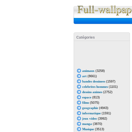
Catégories
animaux
(3258)
art
(8661)
bandes dessinees
(1597)
celebrites hommes
(1101)
dessins animes
(2752)
espace
(813)
films
(5075)
geographie
(4943)
informatique
(1591)
jeux video
(3992)
manga
(3870)
Musique
(3513)