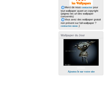
Merci de nous
contacter
pour
tout wallpaper ayant un copyright
(joignez les url des wallpaper
concernés)
Vous avez des wallpaper gratuit
non présent sur full-wallpaper ?
contactez-nous
;)
Wallpaper du Jour
techno
Ajoutez le sur votre site