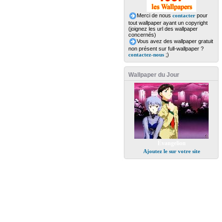
Merci de nous
contacter
pour
tout wallpaper ayant un copyright
(joignez les url des wallpaper
concernés)
Vous avez des wallpaper gratuit
non présent sur full-wallpaper ?
contactez-nous
;)
Wallpaper du Jour
Evangelion
Ajoutez le sur votre site