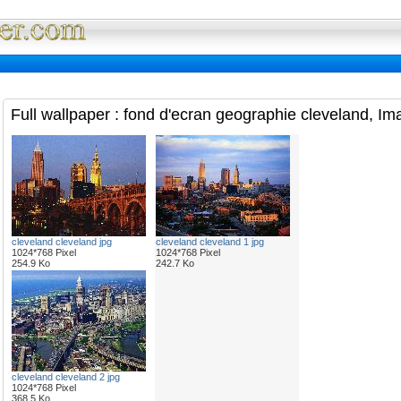
Full Wallpaper : La bibliotheque fond d'ec
Full wallpaper : fond d'ecran geographie cleveland, Im
cleveland cleveland jpg
cleveland cleveland 1 jpg
1024*768 Pixel
1024*768 Pixel
254.9 Ko
242.7 Ko
cleveland cleveland 2 jpg
1024*768 Pixel
368.5 Ko