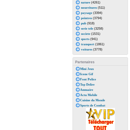
nature
(4261)
nourritures
(511)
paysage
(3394)
peintres
(3794)
pub
(918)
serie tele
(3258)
societe
(1531)
sports
(941)
transport
(1861)
voitures
(3778)
Partenaires
Mini Jeux
Icone Gif
Font Police
Top Delire
Annuaire
Actu Mobile
Cuisine du Monde
Sports de Combat