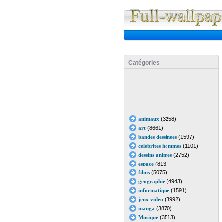
Catégories
animaux
(3258)
art
(8661)
bandes dessinees
(1597)
celebrites hommes
(1101)
dessins animes
(2752)
espace
(813)
films
(5075)
geographie
(4943)
informatique
(1591)
jeux video
(3992)
manga
(3870)
Musique
(3513)