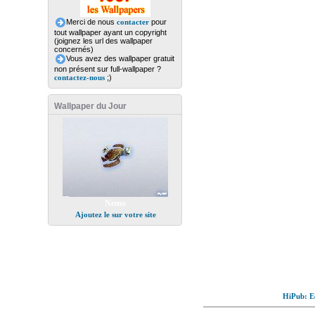
Merci de nous
contacter
pour
tout wallpaper ayant un copyright
(joignez les url des wallpaper
concernés)
Vous avez des wallpaper gratuit
non présent sur full-wallpaper ?
contactez-nous
;)
Wallpaper du Jour
Nemo
Ajoutez le sur votre site
HiPub: Ec