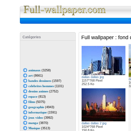
Full Wall
Full wallpaper : fond
Catégories
animaux
(3258)
art
(8661)
dallas dallas jpg
d
1157*768 Pixel
bandes dessinees
(1597)
1
252.5 Ko
celebrites hommes
(1101)
3
dessins animes
(2752)
espace
(813)
films
(5075)
geographie
(4943)
informatique
(1591)
jeux video
(3992)
manga
(3870)
dallas dallas 2 jpg
1024*768 Pixel
Musique
(3513)
150.8 Ko