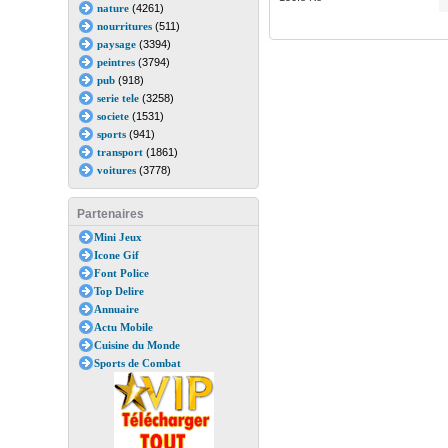
nature
(4261)
nourritures
(511)
paysage
(3394)
peintres
(3794)
pub
(918)
serie tele
(3258)
societe
(1531)
sports
(941)
transport
(1861)
voitures
(3778)
Partenaires
Mini Jeux
Icone Gif
Font Police
Top Delire
Annuaire
Actu Mobile
Cuisine du Monde
Sports de Combat