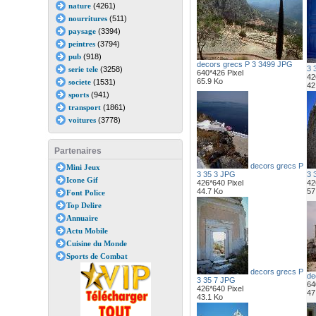
nature
(4261)
nourritures
(511)
paysage
(3394)
peintres
(3794)
pub
(918)
decors grecs P 3 3499 JPG
3 
serie tele
(3258)
640*426 Pixel
42
65.9 Ko
societe
(1531)
42
sports
(941)
transport
(1861)
voitures
(3778)
Partenaires
decors grecs P
Mini Jeux
3 35 3 JPG
3 
Icone Gif
426*640 Pixel
42
44.7 Ko
57
Font Police
Top Delire
Annuaire
Actu Mobile
Cuisine du Monde
Sports de Combat
decors grecs P
de
3 35 7 JPG
64
426*640 Pixel
47
43.1 Ko