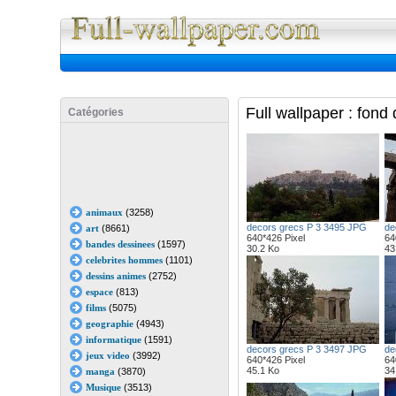
Full Wall
Full wallpaper : fond
Catégories
animaux
(3258)
decors grecs P 3 3495 JPG
de
art
(8661)
640*426 Pixel
64
bandes dessinees
(1597)
30.2 Ko
43
celebrites hommes
(1101)
dessins animes
(2752)
espace
(813)
films
(5075)
geographie
(4943)
informatique
(1591)
decors grecs P 3 3497 JPG
de
jeux video
(3992)
640*426 Pixel
64
45.1 Ko
34
manga
(3870)
Musique
(3513)