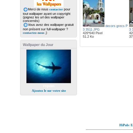
Merci de nous
contacter
pour
tout wallpaper ayant un copyright
(joignez les url des wallpaper
concernés)
Vous avez des wallpaper gratuit
decors grecs P
non présent sur full-wallpaper ?
3 3511 JPG
3 
contactez-nous
;)
426*640 Pixel
42
51.2 Ko
37
Wallpaper du Jour
requins
Ajoutez le sur votre site
HiPub: Ec