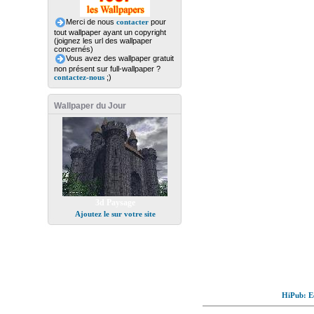
Merci de nous
contacter
pour
tout wallpaper ayant un copyright
(joignez les url des wallpaper
concernés)
Vous avez des wallpaper gratuit
non présent sur full-wallpaper ?
contactez-nous
;)
Wallpaper du Jour
3d Paysage
Ajoutez le sur votre site
HiPub: Ec