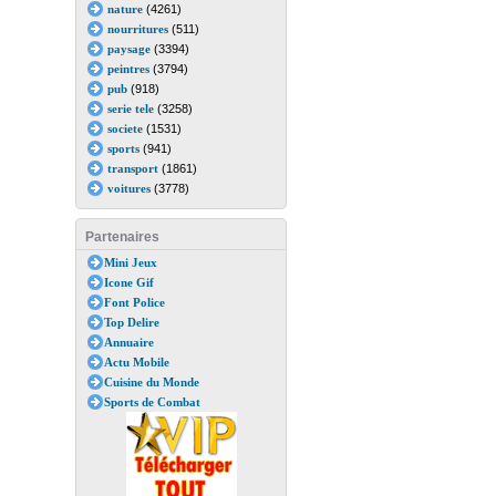
nature
(4261)
nourritures
(511)
paysage
(3394)
peintres
(3794)
pub
(918)
serie tele
(3258)
societe
(1531)
sports
(941)
transport
(1861)
voitures
(3778)
Partenaires
Mini Jeux
Icone Gif
Font Police
Top Delire
Annuaire
Actu Mobile
Cuisine du Monde
Sports de Combat