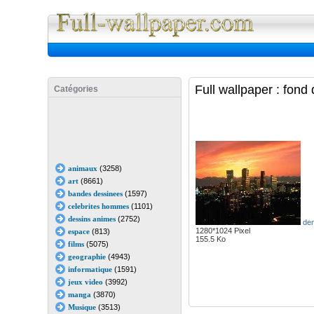
Full Wall
Full wallpaper : fond
Catégories
animaux
(3258)
art
(8661)
bandes dessinees
(1597)
celebrites hommes
(1101)
dessins animes
(2752)
den
1280*1024 Pixel
espace
(813)
155.5 Ko
films
(5075)
geographie
(4943)
informatique
(1591)
jeux video
(3992)
manga
(3870)
Musique
(3513)