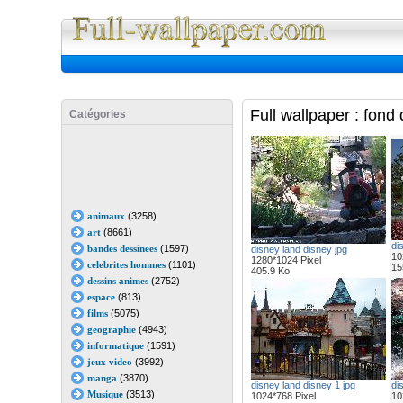
Full Wall
Full wallpaper : fond
Catégories
animaux
(3258)
art
(8661)
di
bandes dessinees
(1597)
disney land disney jpg
10
1280*1024 Pixel
celebrites hommes
(1101)
15
405.9 Ko
dessins animes
(2752)
espace
(813)
films
(5075)
geographie
(4943)
informatique
(1591)
jeux video
(3992)
manga
(3870)
disney land disney 1 jpg
di
Musique
(3513)
1024*768 Pixel
10