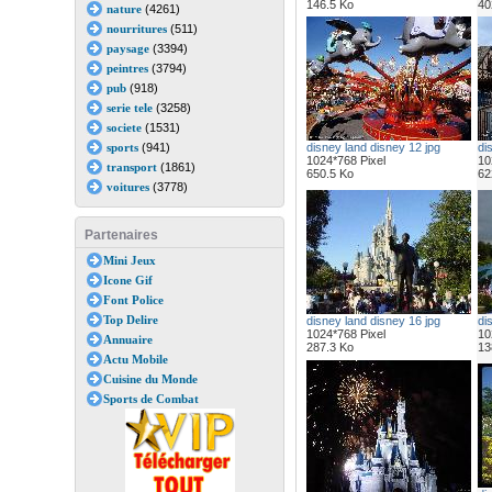
146.5 Ko
40
nature
(4261)
nourritures
(511)
paysage
(3394)
peintres
(3794)
pub
(918)
serie tele
(3258)
societe
(1531)
sports
(941)
disney land disney 12 jpg
di
1024*768 Pixel
10
transport
(1861)
650.5 Ko
62
voitures
(3778)
Partenaires
Mini Jeux
Icone Gif
Font Police
Top Delire
disney land disney 16 jpg
di
1024*768 Pixel
10
Annuaire
287.3 Ko
13
Actu Mobile
Cuisine du Monde
Sports de Combat