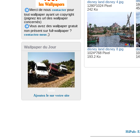
di
disney land disney 4 jpg
16
1280*1024 Pixel
45
242 Ko
Merci de nous
contacter
pour
tout wallpaper ayant un copyright
(joignez les url des wallpaper
concernés)
Vous avez des wallpaper gratuit
non présent sur full-wallpaper ?
contactez-nous
;)
Wallpaper du Jour
disney land disney 8 jpg
di
1024*768 Pixel
10
193.2 Ko
14
lada
Ajoutez le sur votre site
HiPub: Ec