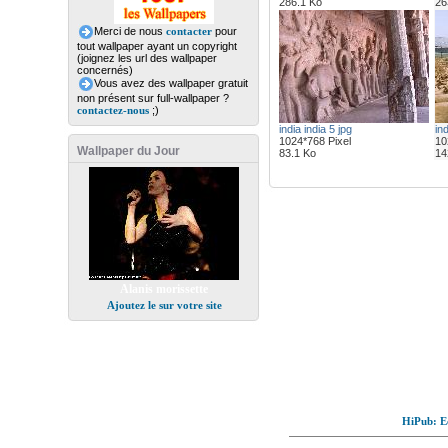
286.1 Ko
26
Merci de nous
contacter
pour
tout wallpaper ayant un copyright
(joignez les url des wallpaper
concernés)
Vous avez des wallpaper gratuit
non présent sur full-wallpaper ?
contactez-nous
;)
india india 5 jpg
ind
1024*768 Pixel
10
Wallpaper du Jour
83.1 Ko
14
Alanis morissette
Ajoutez le sur votre site
HiPub: Ec