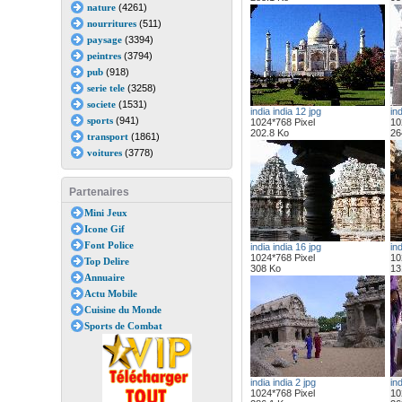
nature
(4261)
nourritures
(511)
paysage
(3394)
peintres
(3794)
pub
(918)
serie tele
(3258)
societe
(1531)
india india 12 jpg
ind
sports
(941)
1024*768 Pixel
10
202.8 Ko
26
transport
(1861)
voitures
(3778)
Partenaires
Mini Jeux
Icone Gif
Font Police
india india 16 jpg
ind
1024*768 Pixel
10
Top Delire
308 Ko
13
Annuaire
Actu Mobile
Cuisine du Monde
Sports de Combat
india india 2 jpg
ind
1024*768 Pixel
10