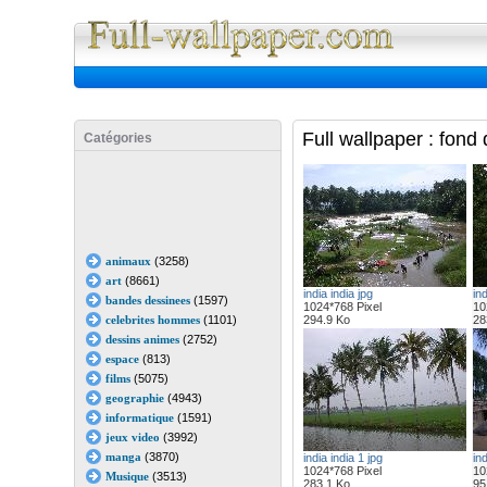
Full Wall
Full wallpaper : fond
Catégories
animaux
(3258)
art
(8661)
india india jpg
ind
bandes dessinees
(1597)
1024*768 Pixel
10
celebrites hommes
(1101)
294.9 Ko
28
dessins animes
(2752)
espace
(813)
films
(5075)
geographie
(4943)
informatique
(1591)
jeux video
(3992)
manga
(3870)
india india 1 jpg
ind
1024*768 Pixel
10
Musique
(3513)
283.1 Ko
95