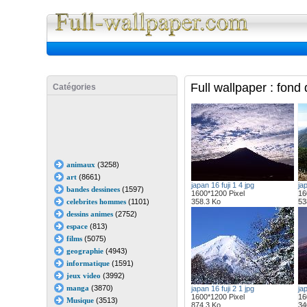
Full Wall
Full wallpaper : fond
Catégories
animaux
(3258)
art
(8661)
japan 16 fuji 1 4 jpg
jap
bandes dessinees
(1597)
1600*1200 Pixel
16
celebrites hommes
(1101)
358.3 Ko
53
dessins animes
(2752)
espace
(813)
films
(5075)
geographie
(4943)
informatique
(1591)
jeux video
(3992)
manga
(3870)
japan 16 fuji 2 1 jpg
jap
1600*1200 Pixel
16
Musique
(3513)
874.3 Ko
34