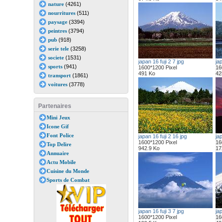
nature
(4261)
nourritures
(511)
paysage
(3394)
peintres
(3794)
pub
(918)
serie tele
(3258)
societe
(1531)
japan 16 fuji 2 7 jpg
jap
sports
(941)
1600*1200 Pixel
16
491 Ko
42
transport
(1861)
voitures
(3778)
Partenaires
Mini Jeux
Icone Gif
Font Police
japan 16 fuji 2 16 jpg
jap
1600*1200 Pixel
16
Top Delire
942.9 Ko
17
Annuaire
Actu Mobile
Cuisine du Monde
Sports de Combat
japan 16 fuji 3 7 jpg
jap
1600*1200 Pixel
16