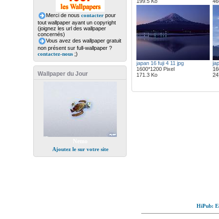
199.5 Ko
46
Merci de nous
contacter
pour
tout wallpaper ayant un copyright
(joignez les url des wallpaper
concernés)
Vous avez des wallpaper gratuit
non présent sur full-wallpaper ?
contactez-nous
;)
japan 16 fuji 4 11 jpg
jap
1600*1200 Pixel
16
Wallpaper du Jour
171.3 Ko
24
Nemo
Ajoutez le sur votre site
HiPub: Ec