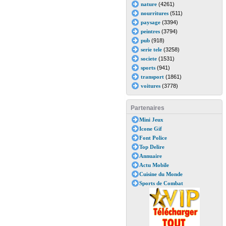
nature
(4261)
nourritures
(511)
paysage
(3394)
peintres
(3794)
pub
(918)
serie tele
(3258)
societe
(1531)
sports
(941)
transport
(1861)
voitures
(3778)
Partenaires
Mini Jeux
Icone Gif
Font Police
Top Delire
Annuaire
Actu Mobile
Cuisine du Monde
Sports de Combat