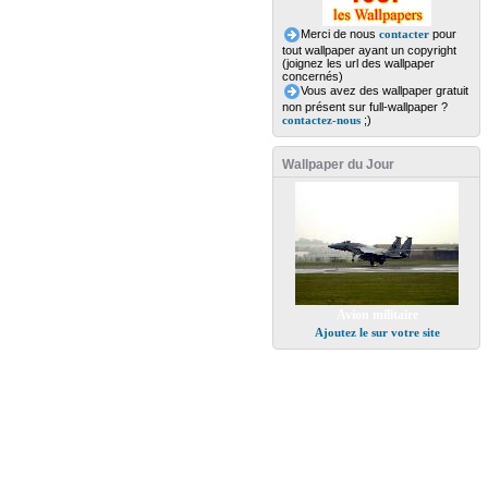
Merci de nous
contacter
pour
tout wallpaper ayant un copyright
(joignez les url des wallpaper
concernés)
Vous avez des wallpaper gratuit
non présent sur full-wallpaper ?
contactez-nous
;)
Wallpaper du Jour
Avion militaire
Ajoutez le sur votre site