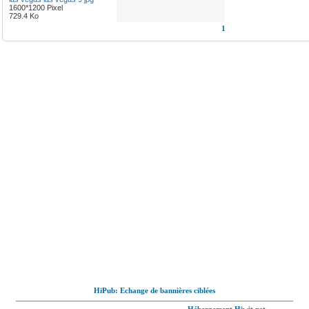
1600*1200 Pixel
729.4 Ko
1
HiPub: Echange de bannières ciblées