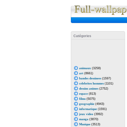
Catégories
animaux
(3258)
art
(8661)
bandes dessinees
(1597)
celebrites hommes
(1101)
dessins animes
(2752)
espace
(813)
films
(5075)
geographie
(4943)
informatique
(1591)
jeux video
(3992)
manga
(3870)
Musique
(3513)