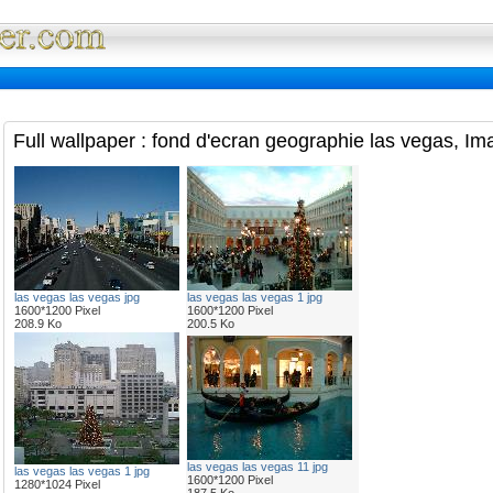
Full Wallpaper : La bibliotheque fond d'ec
Full wallpaper : fond d'ecran geographie las vegas, Im
las vegas las vegas jpg
las vegas las vegas 1 jpg
1600*1200 Pixel
1600*1200 Pixel
208.9 Ko
200.5 Ko
las vegas las vegas 11 jpg
las vegas las vegas 1 jpg
1600*1200 Pixel
1280*1024 Pixel