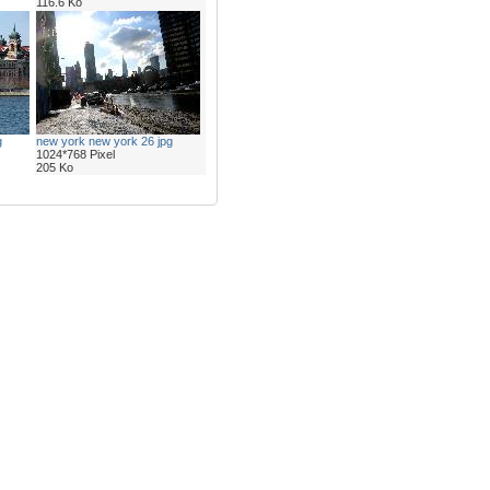
116.6 Ko
g
new york new york 26 jpg
1024*768 Pixel
205 Ko