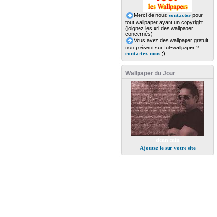
Merci de nous
contacter
pour
tout wallpaper ayant un copyright
(joignez les url des wallpaper
concernés)
Vous avez des wallpaper gratuit
non présent sur full-wallpaper ?
contactez-nous
;)
Wallpaper du Jour
dean cain
Ajoutez le sur votre site