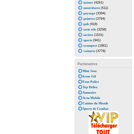
nature
(4261)
nourritures
(511)
paysage
(3394)
peintres
(3794)
pub
(918)
serie tele
(3258)
societe
(1531)
sports
(941)
transport
(1861)
voitures
(3778)
Partenaires
Mini Jeux
Icone Gif
Font Police
Top Delire
Annuaire
Actu Mobile
Cuisine du Monde
Sports de Combat