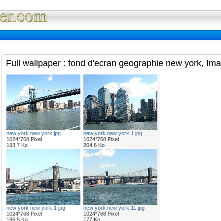
Full Wallpaper : La bibliotheque fond d'ec
Full wallpaper : fond d'ecran geographie new york, Im
new york new york jpg
new york new york 1 jpg
1024*768 Pixel
1024*768 Pixel
193.7 Ko
204.6 Ko
new york new york 1 jpg
new york new york 11 jpg
1024*768 Pixel
1024*768 Pixel
186.5 Ko
177 Ko