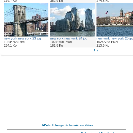
179.7 Ko
382.9 Ko
274.8 Ko
new york new york 23 jpg
new york new york 24 jpg
new york new york 25 jp
1024*768 Pixel
1024*768 Pixel
1024*768 Pixel
254.1 Ko
181.8 Ko
213.6 Ko
1
2
HiPub: Echange de bannières ciblées