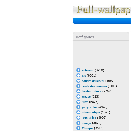
Catégories
animaux
(3258)
art
(8661)
bandes dessinees
(1597)
celebrites hommes
(1101)
dessins animes
(2752)
espace
(813)
films
(5075)
geographie
(4943)
informatique
(1591)
jeux video
(3992)
manga
(3870)
Musique
(3513)