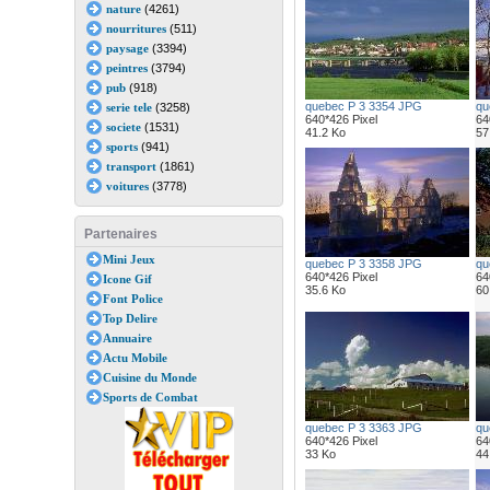
nature
(4261)
nourritures
(511)
paysage
(3394)
peintres
(3794)
pub
(918)
quebec P 3 3354 JPG
qu
serie tele
(3258)
640*426 Pixel
64
societe
(1531)
41.2 Ko
57
sports
(941)
transport
(1861)
voitures
(3778)
Partenaires
Mini Jeux
quebec P 3 3358 JPG
qu
640*426 Pixel
64
Icone Gif
35.6 Ko
60
Font Police
Top Delire
Annuaire
Actu Mobile
Cuisine du Monde
Sports de Combat
quebec P 3 3363 JPG
qu
640*426 Pixel
64
33 Ko
44