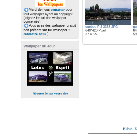
Merci de nous
contacter
pour
tout wallpaper ayant un copyright
(joignez les url des wallpaper
concernés)
Vous avez des wallpaper gratuit
quebec P 3 3368 JPG
qu
non présent sur full-wallpaper ?
640*426 Pixel
64
contactez-nous
;)
37.4 Ko
59
Wallpaper du Jour
lotus
Ajoutez le sur votre site
HiPub: Ec