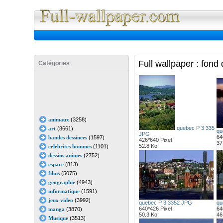
Full Wall
Full wallpaper : fon
Catégories
animaux
(3258)
quebec P 3 335
art
(8661)
qu
JPG
64
bandes dessinees
(1597)
426*640 Pixel
37
52.8 Ko
celebrites hommes
(1101)
dessins animes
(2752)
espace
(813)
films
(5075)
geographie
(4943)
informatique
(1591)
jeux video
(3992)
quebec P 3 3352 JPG
qu
640*426 Pixel
64
manga
(3870)
50.3 Ko
46
Musique
(3513)