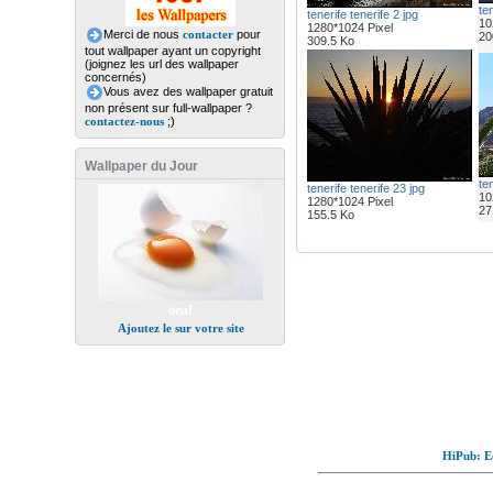
ten
tenerife tenerife 2 jpg
10
1280*1024 Pixel
Merci de nous
contacter
pour
20
309.5 Ko
tout wallpaper ayant un copyright
(joignez les url des wallpaper
concernés)
Vous avez des wallpaper gratuit
non présent sur full-wallpaper ?
contactez-nous
;)
Wallpaper du Jour
ten
tenerife tenerife 23 jpg
10
1280*1024 Pixel
27
155.5 Ko
oeuf
Ajoutez le sur votre site
HiPub: Ec
© Full-wallpaper.com to