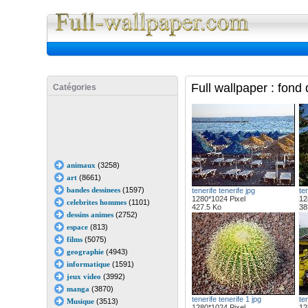
Full Wall
Full wallpaper : fond
Catégories
animaux
(3258)
art
(8661)
bandes dessinees
(1597)
tenerife tenerife jpg
ten
1280*1024 Pixel
12
celebrites hommes
(1101)
427.5 Ko
38
dessins animes
(2752)
espace
(813)
films
(5075)
geographie
(4943)
informatique
(1591)
jeux video
(3992)
manga
(3870)
tenerife tenerife 1 jpg
ten
Musique
(3513)
1280*1024 Pixel
12