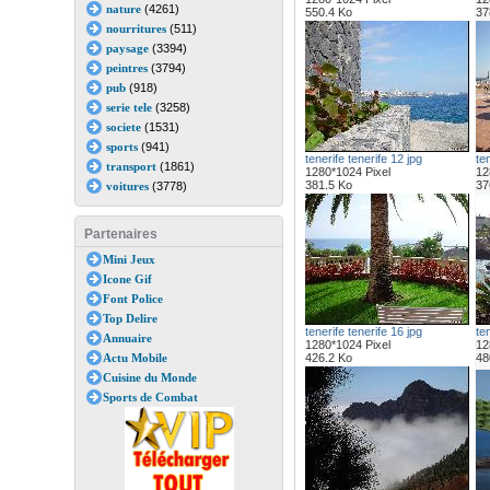
nature
(4261)
550.4 Ko
37
nourritures
(511)
paysage
(3394)
peintres
(3794)
pub
(918)
serie tele
(3258)
societe
(1531)
sports
(941)
tenerife tenerife 12 jpg
ten
transport
(1861)
1280*1024 Pixel
12
381.5 Ko
37
voitures
(3778)
Partenaires
Mini Jeux
Icone Gif
Font Police
Top Delire
tenerife tenerife 16 jpg
ten
Annuaire
1280*1024 Pixel
12
Actu Mobile
426.2 Ko
48
Cuisine du Monde
Sports de Combat