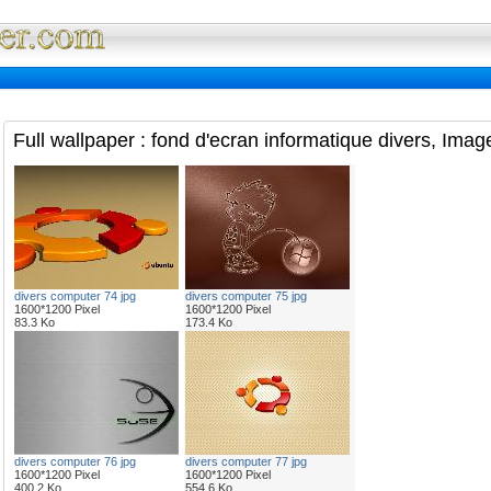
Full Wallpaper : La bibliotheque fond d'ec
Full wallpaper : fond d'ecran informatique divers, Imag
divers computer 74 jpg
divers computer 75 jpg
1600*1200 Pixel
1600*1200 Pixel
83.3 Ko
173.4 Ko
divers computer 76 jpg
divers computer 77 jpg
1600*1200 Pixel
1600*1200 Pixel
400.2 Ko
554.6 Ko