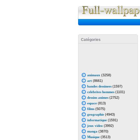
Catégories
animaux
(3258)
art
(8661)
bandes dessinees
(1597)
celebrites hommes
(1101)
dessins animes
(2752)
espace
(813)
films
(5075)
geographie
(4943)
informatique
(1591)
jeux video
(3992)
manga
(3870)
Musique
(3513)