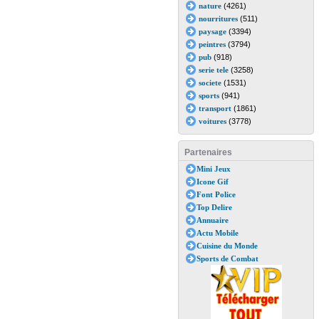
nature
(4261)
nourritures
(511)
paysage
(3394)
peintres
(3794)
pub
(918)
serie tele
(3258)
societe
(1531)
sports
(941)
transport
(1861)
voitures
(3778)
Partenaires
Mini Jeux
Icone Gif
Font Police
Top Delire
Annuaire
Actu Mobile
Cuisine du Monde
Sports de Combat