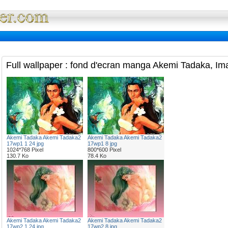
Full Wallpaper : La bibliotheque fond d'ec
Full wallpaper : fond d'ecran manga Akemi Tadaka, Im
Akemi Tadaka Akemi Tadaka2
Akemi Tadaka Akemi Tadaka2
17wp1 1 24 jpg
17wp1 8 jpg
1024*768 Pixel
800*600 Pixel
130.7 Ko
78.4 Ko
Akemi Tadaka Akemi Tadaka2
Akemi Tadaka Akemi Tadaka2
17wp2 1 24 jpg
17wp2 8 jpg