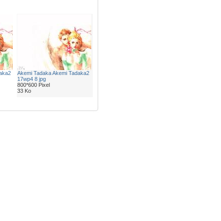
aka2
Akemi Tadaka Akemi Tadaka2
17wp4 8 jpg
800*600 Pixel
33 Ko