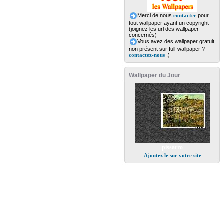
Merci de nous
contacter
pour
tout wallpaper ayant un copyright
(joignez les url des wallpaper
concernés)
Vous avez des wallpaper gratuit
non présent sur full-wallpaper ?
contactez-nous
;)
Wallpaper du Jour
pissarro
Ajoutez le sur votre site