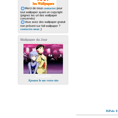
Merci de nous
contacter
pour
tout wallpaper ayant un copyright
(joignez les url des wallpaper
concernés)
Vous avez des wallpaper gratuit
non présent sur full-wallpaper ?
contactez-nous
;)
Wallpaper du Jour
Evangelion
Ajoutez le sur votre site
HiPub: Ec