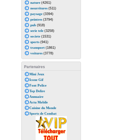
nature
(4261)
nourritures
(511)
paysage
(3394)
peintres
(3794)
pub
(918)
serie tele
(3258)
societe
(1531)
sports
(941)
transport
(1861)
voitures
(3778)
Partenaires
Mini Jeux
Icone Gif
Font Police
Top Delire
Annuaire
Actu Mobile
Cuisine du Monde
Sports de Combat