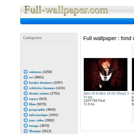
Full Wall
Full wallpaper : fond
Catégories
animaux
(3258)
art
(8661)
bandes dessinees
(1597)
celebrites hommes
(1101)
dessins animes
(2752)
Alice 19 th Alice 19 th2 35wp1 1
A
24 jpg
j
espace
(813)
1024*768 Pixel
8
films
(5075)
71.9 Ko
5
geographie
(4943)
informatique
(1591)
jeux video
(3992)
manga
(3870)
Musique
(3513)