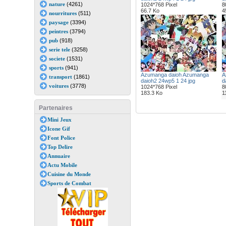
nature
(4261)
1024*768 Pixel
8
66.7 Ko
4
nourritures
(511)
paysage
(3394)
peintres
(3794)
pub
(918)
serie tele
(3258)
societe
(1531)
sports
(941)
Azumanga daioh Azumanga
A
transport
(1861)
daioh2 24wp5 1 24 jpg
d
voitures
(3778)
1024*768 Pixel
8
183.3 Ko
1
Partenaires
Mini Jeux
Icone Gif
Font Police
Top Delire
Annuaire
Actu Mobile
Cuisine du Monde
Sports de Combat