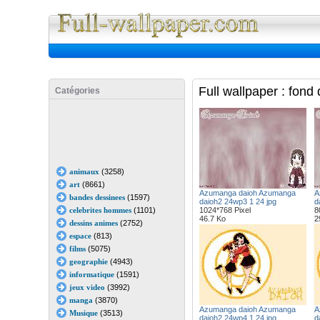
Full Wall
Full wallpaper : fon
Catégories
animaux
(3258)
art
(8661)
Azumanga daioh Azumanga
A
bandes dessinees
(1597)
daioh2 24wp3 1 24 jpg
d
celebrites hommes
(1101)
1024*768 Pixel
8
46.7 Ko
2
dessins animes
(2752)
espace
(813)
films
(5075)
geographie
(4943)
informatique
(1591)
jeux video
(3992)
manga
(3870)
Azumanga daioh Azumanga
A
Musique
(3513)
daioh2 24wp4 1 24 jpg
d