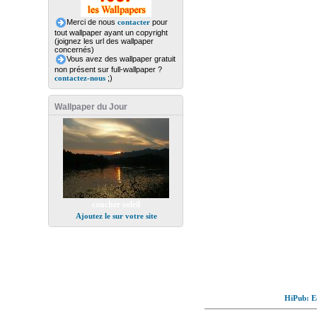
Merci de nous
contacter
pour
tout wallpaper ayant un copyright
(joignez les url des wallpaper
concernés)
Vous avez des wallpaper gratuit
non présent sur full-wallpaper ?
contactez-nous
;)
Wallpaper du Jour
coucher soleil
Ajoutez le sur votre site
HiPub: Ec