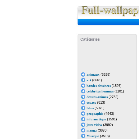
Catégories
animaux
(3258)
art
(8661)
bandes dessinees
(1597)
celebrites hommes
(1101)
dessins animes
(2752)
espace
(813)
films
(5075)
geographie
(4943)
informatique
(1591)
jeux video
(3992)
manga
(3870)
Musique
(3513)