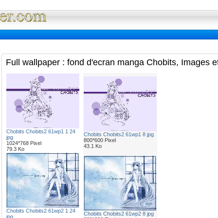
Full Wallpaper : La bibliotheque fond d'ec
Full wallpaper : fond d'ecran manga Chobits, Images e
Chobits Chobits2 61wp1 1 24
Chobits Chobits2 61wp1 8 jpg
jpg
800*600 Pixel
1024*768 Pixel
43.1 Ko
79.3 Ko
Chobits Chobits2 61wp2 1 24
Chobits Chobits2 61wp2 8 jpg
jpg