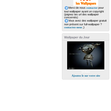
Merci de nous
contacter
pour
tout wallpaper ayant un copyright
(joignez les url des wallpaper
concernés)
Vous avez des wallpaper gratuit
non présent sur full-wallpaper ?
contactez-nous
;)
Wallpaper du Jour
techno
Ajoutez le sur votre site