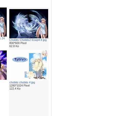
1 24
Chobits Chobits2 61wp4 8 jpg
800*600 Pixel
62.8 Ko
chobits chobits 4 jpg
1280*1024 Pixel
122.4 Ko