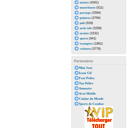
nature
(4261)
nourritures
(511)
paysage
(3394)
peintres
(3794)
pub
(918)
serie tele
(3258)
societe
(1531)
sports
(941)
transport
(1861)
voitures
(3778)
Partenaires
Mini Jeux
Icone Gif
Font Police
Top Delire
Annuaire
Actu Mobile
Cuisine du Monde
Sports de Combat