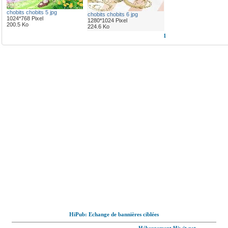
chobits chobits 5 jpg
chobits chobits 6 jpg
1024*768 Pixel
1280*1024 Pixel
200.5 Ko
224.6 Ko
1
HiPub: Echange de bannières ciblées