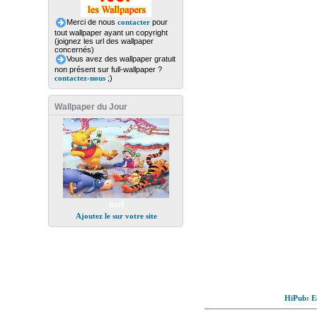
Merci de nous
contacter
pour
tout wallpaper ayant un copyright
(joignez les url des wallpaper
concernés)
Vous avez des wallpaper gratuit
non présent sur full-wallpaper ?
contactez-nous
;)
Wallpaper du Jour
noel
Ajoutez le sur votre site
HiPub: Ec