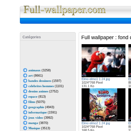
Full Wall
Full wallpaper : fon
Catégories
animaux
(3258)
art
(8661)
Elmo elmo1 1 24 jpg
E
bandes dessinees
(1597)
1024*768 Pixel
8
celebrites hommes
(1101)
131.1 Ko
1
dessins animes
(2752)
espace
(813)
films
(5075)
geographie
(4943)
informatique
(1591)
jeux video
(3992)
manga
(3870)
Elmo elmo2 1 24 jpg
E
1024*768 Pixel
8
Musique
(3513)
168.5 Ko
1