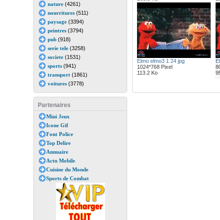
nature
(4261)
nourritures
(511)
paysage
(3394)
peintres
(3794)
pub
(918)
serie tele
(3258)
societe
(1531)
Elmo elmo3 1 24 jpg
E
sports
(941)
1024*768 Pixel
8
113.2 Ko
9
transport
(1861)
voitures
(3778)
Partenaires
Mini Jeux
Icone Gif
Font Police
Top Delire
Annuaire
Actu Mobile
Cuisine du Monde
Sports de Combat