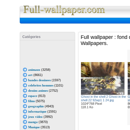
Full Wall
Full wallpaper : fond
Catégories
Wallpapers.
animaux
(3258)
art
(8661)
bandes dessinees
(1597)
celebrites hommes
(1101)
dessins animes
(2752)
espace
(813)
Ghost in the shell 2 Ghost in the
G
shell 22 92wp1 1 24 jpg
s
films
(5075)
1024*768 Pixel
8
geographie
(4943)
118.1 Ko
6
informatique
(1591)
jeux video
(3992)
manga
(3870)
Musique
(3513)