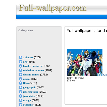
Full Wall
Full wallpaper : fon
Catégories
animaux
(3258)
art
(8661)
bandes dessinees
(1597)
celebrites hommes
(1101)
dessins animes
(2752)
God
1024*768 Pixel
espace
(813)
179 Ko
films
(5075)
geographie
(4943)
informatique
(1591)
jeux video
(3992)
manga
(3870)
Musique
(3513)