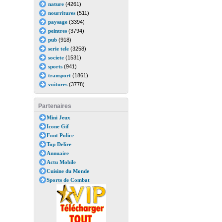
nature
(4261)
nourritures
(511)
paysage
(3394)
peintres
(3794)
pub
(918)
serie tele
(3258)
societe
(1531)
sports
(941)
transport
(1861)
voitures
(3778)
Partenaires
Mini Jeux
Icone Gif
Font Police
Top Delire
Annuaire
Actu Mobile
Cuisine du Monde
Sports de Combat