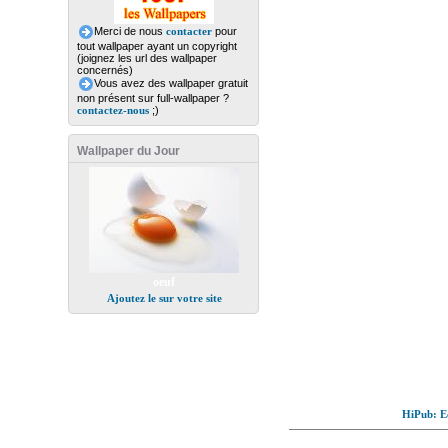
Merci de nous
contacter
pour
tout wallpaper ayant un copyright
(joignez les url des wallpaper
concernés)
Vous avez des wallpaper gratuit
non présent sur full-wallpaper ?
contactez-nous
;)
Wallpaper du Jour
oeuf
Ajoutez le sur votre site
HiPub: Ec
© Full-wallpaper.com to