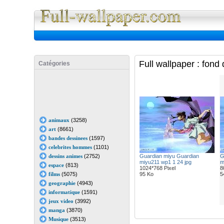
Full Wall
Full wallpaper : fon
Catégories
animaux
(3258)
art
(8661)
bandes dessinees
(1597)
celebrites hommes
(1101)
dessins animes
(2752)
Guardian miyu Guardian
G
miyu211 wp1 1 24 jpg
m
espace
(813)
1024*768 Pixel
8
films
(5075)
95 Ko
5
geographie
(4943)
informatique
(1591)
jeux video
(3992)
manga
(3870)
Musique
(3513)