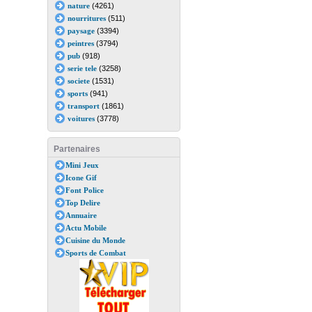
nature
(4261)
nourritures
(511)
paysage
(3394)
peintres
(3794)
pub
(918)
serie tele
(3258)
societe
(1531)
sports
(941)
transport
(1861)
voitures
(3778)
Partenaires
Mini Jeux
Icone Gif
Font Police
Top Delire
Annuaire
Actu Mobile
Cuisine du Monde
Sports de Combat