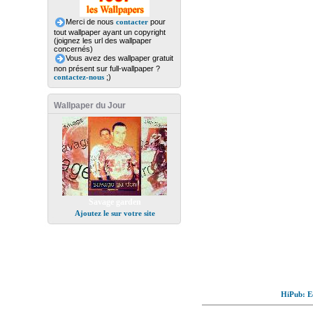
Merci de nous
contacter
pour
tout wallpaper ayant un copyright
(joignez les url des wallpaper
concernés)
Vous avez des wallpaper gratuit
non présent sur full-wallpaper ?
contactez-nous
;)
Wallpaper du Jour
Savage garden
Ajoutez le sur votre site
HiPub: Ec