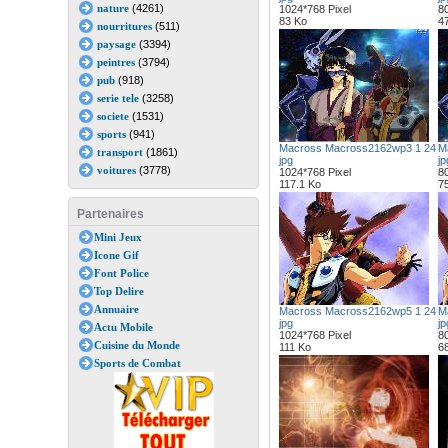
nature
(4261)
1024*768 Pixel
80
83 Ko
4
nourritures
(511)
paysage
(3394)
peintres
(3794)
pub
(918)
serie tele
(3258)
societe
(1531)
sports
(941)
Macross Macross2162wp3 1 24
M
transport
(1861)
jpg
jp
voitures
(3778)
1024*768 Pixel
80
117.1 Ko
7
Partenaires
Mini Jeux
Icone Gif
Font Police
Top Delire
Annuaire
Macross Macross2162wp5 1 24
M
jpg
jp
Actu Mobile
1024*768 Pixel
80
Cuisine du Monde
111 Ko
6
Sports de Combat