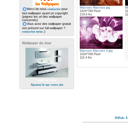
Macross Macross jpg
M
Merci de nous
contacter
pour
1024*768 Pixel
10
tout wallpaper ayant un copyright
219.6 Ko
1
(joignez les url des wallpaper
concernés)
Vous avez des wallpaper gratuit
non présent sur full-wallpaper ?
contactez-nous
;)
Wallpaper du Jour
Macross Macross 4 jpg
1024*768 Pixel
115.4 Ko
salle de bain
Ajoutez le sur votre site
HiPub: Ec
© Full-wallpaper.com to