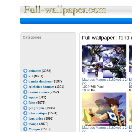
Full Wall
Full wallpaper : fon
Catégories
animaux
(3258)
art
(8661)
Macross Macross2162wp1 1 24
M
bandes dessinees
(1597)
jpg
jp
celebrites hommes
(1101)
1024*768 Pixel
80
100.8 Ko
6
dessins animes
(2752)
espace
(813)
films
(5075)
geographie
(4943)
informatique
(1591)
jeux video
(3992)
manga
(3870)
Macross Macross2162wp2 1 24
M
Musique
(3513)
jpg
jp