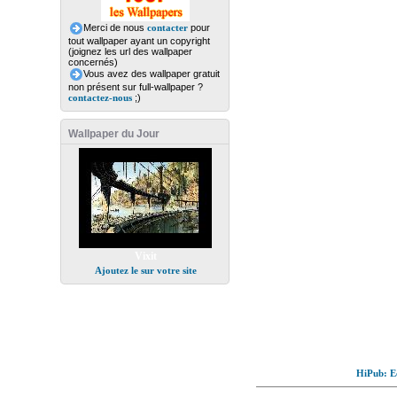
Merci de nous
contacter
pour
tout wallpaper ayant un copyright
(joignez les url des wallpaper
concernés)
Vous avez des wallpaper gratuit
non présent sur full-wallpaper ?
contactez-nous
;)
Wallpaper du Jour
Vixit
Ajoutez le sur votre site
HiPub: Ec