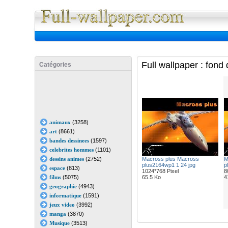
Full Wall
Full wallpaper : fon
Catégories
animaux
(3258)
art
(8661)
bandes dessinees
(1597)
celebrites hommes
(1101)
dessins animes
(2752)
Macross plus Macross
M
plus2164wp1 1 24 jpg
p
espace
(813)
1024*768 Pixel
8
films
(5075)
65.5 Ko
4
geographie
(4943)
informatique
(1591)
jeux video
(3992)
manga
(3870)
Musique
(3513)