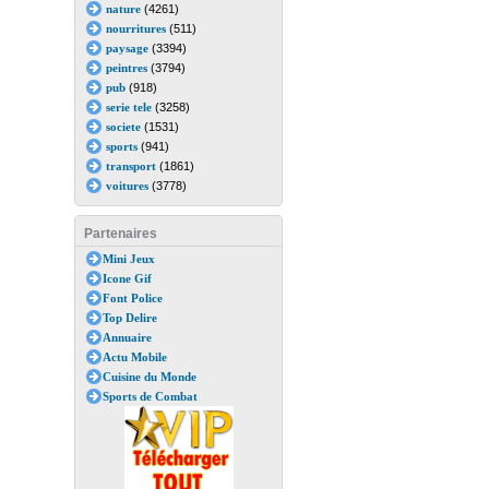
nature
(4261)
nourritures
(511)
paysage
(3394)
peintres
(3794)
pub
(918)
serie tele
(3258)
societe
(1531)
sports
(941)
transport
(1861)
voitures
(3778)
Partenaires
Mini Jeux
Icone Gif
Font Police
Top Delire
Annuaire
Actu Mobile
Cuisine du Monde
Sports de Combat