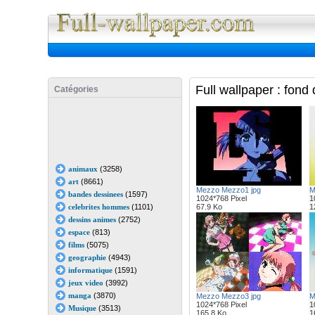
Full Wall
Full wallpaper : fon
Catégories
animaux
(3258)
art
(8661)
Mezzo Mezzo1 jpg
M
bandes dessinees
(1597)
1024*768 Pixel
1
celebrites hommes
(1101)
67.9 Ko
1
dessins animes
(2752)
espace
(813)
films
(5075)
geographie
(4943)
informatique
(1591)
jeux video
(3992)
manga
(3870)
Mezzo Mezzo3 jpg
M
1024*768 Pixel
1
Musique
(3513)
165.8 Ko
1