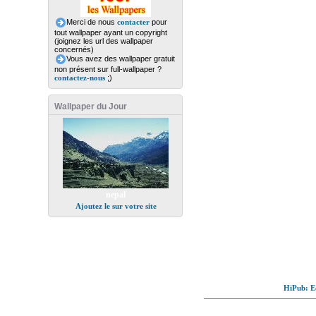
Merci de nous
contacter
pour
tout wallpaper ayant un copyright
(joignez les url des wallpaper
concernés)
Vous avez des wallpaper gratuit
non présent sur full-wallpaper ?
contactez-nous
;)
Wallpaper du Jour
nepal
Ajoutez le sur votre site
HiPub: Ec
© Full-wallpaper.com to