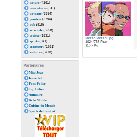
nature
(4261)
nourritures
(511)
paysage
(3394)
peintres
(3794)
pub
(918)
serie tele
(3258)
societe
(1531)
Mezzo Mezzo5 jpg
sports
(941)
1024*768 Pixel
116.7 Ko
transport
(1861)
voitures
(3778)
Partenaires
Mini Jeux
Icone Gif
Font Police
Top Delire
Annuaire
Actu Mobile
Cuisine du Monde
Sports de Combat