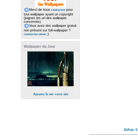
Merci de nous
contacter
pour
tout wallpaper ayant un copyright
(joignez les url des wallpaper
concernés)
Vous avez des wallpaper gratuit
non présent sur full-wallpaper ?
contactez-nous
;)
Wallpaper du Jour
fatherdale
Ajoutez le sur votre site
HiPub: Ec