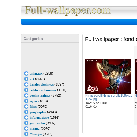
Full Wall
Full wallpaper : fond
Catégories
animaux
(3258)
art
(8661)
bandes dessinees
(1597)
celebrites hommes
(1101)
dessins animes
(2752)
Ninja scroll Ninja scroll2189wp1
N
1 24 jpg
8
espace
(813)
1024*768 Pixel
8
films
(5075)
81.6 Ko
5
geographie
(4943)
informatique
(1591)
jeux video
(3992)
manga
(3870)
Musique
(3513)