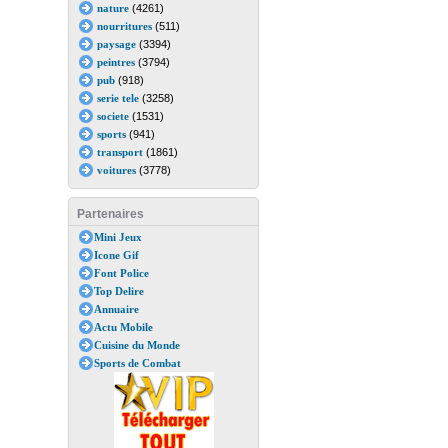
nature
(4261)
nourritures
(511)
paysage
(3394)
peintres
(3794)
pub
(918)
serie tele
(3258)
societe
(1531)
sports
(941)
transport
(1861)
voitures
(3778)
Partenaires
Mini Jeux
Icone Gif
Font Police
Top Delire
Annuaire
Actu Mobile
Cuisine du Monde
Sports de Combat