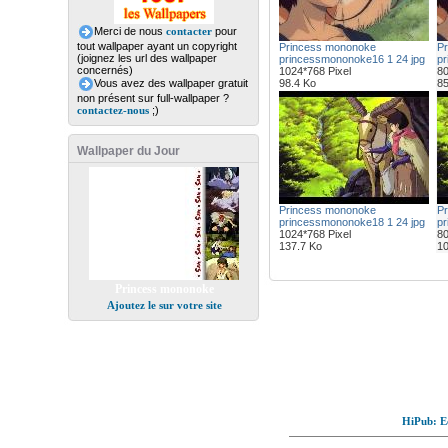
Merci de nous
contacter
pour
tout wallpaper ayant un copyright
Princess mononoke
Pr
(joignez les url des wallpaper
princessmononoke16 1 24 jpg
pr
concernés)
1024*768 Pixel
80
Vous avez des wallpaper gratuit
98.4 Ko
85
non présent sur full-wallpaper ?
contactez-nous
;)
Wallpaper du Jour
Princess mononoke
Pr
princessmononoke18 1 24 jpg
pr
1024*768 Pixel
80
137.7 Ko
10
Princess mononoke
Ajoutez le sur votre site
HiPub: Ec