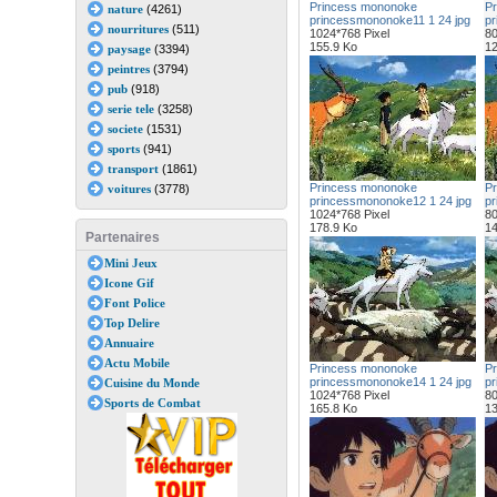
Princess mononoke
Pr
nature
(4261)
princessmononoke11 1 24 jpg
pr
nourritures
(511)
1024*768 Pixel
80
155.9 Ko
12
paysage
(3394)
peintres
(3794)
pub
(918)
serie tele
(3258)
societe
(1531)
sports
(941)
transport
(1861)
Princess mononoke
Pr
voitures
(3778)
princessmononoke12 1 24 jpg
pr
1024*768 Pixel
80
178.9 Ko
14
Partenaires
Mini Jeux
Icone Gif
Font Police
Top Delire
Annuaire
Actu Mobile
Princess mononoke
Pr
princessmononoke14 1 24 jpg
pr
Cuisine du Monde
1024*768 Pixel
80
Sports de Combat
165.8 Ko
13