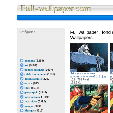
Full Wall
Full wallpaper : fon
Catégories
Wallpapers.
animaux
(3258)
art
(8661)
bandes dessinees
(1597)
Princess mononoke
Pr
celebrites hommes
(1101)
princessmononoke1 1 24 jpg
pr
dessins animes
(2752)
1024*768 Pixel
80
152.5 Ko
12
espace
(813)
films
(5075)
geographie
(4943)
informatique
(1591)
jeux video
(3992)
manga
(3870)
Musique
(3513)